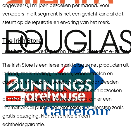
ongeveer 0,1 miljoen bezoeken per maand. Voor
verkopers in dit segment is het een gericht kanaal dat
steunt op de reputatie en ervaring van het merk.
The Irish Store
Lees hoe u kunt verkopen op The Irish Store met e-tailize.
The Irish Store is een Ierse marktplaats met producten uit
Ierland, zoals kleding, sieraden, woonartikelen en
cadeaus, en verzendt wereldwijd, ook naar Zweden.
Het platform noteerde ongeveer 0,1 miljoen bezoeken
per maand in Zweden. Verkopers bereiken er een
internationaal publiek en profiteren van diensten zoals
gratis bezorging, klantenservice en een
echtheidsgarantie.