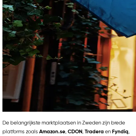
De belangrijkste marktplaatsen in Zweden zijn brede
platforms zoals
Amazon.se
,
CDON
,
Tradera
en
Fyndiq
,