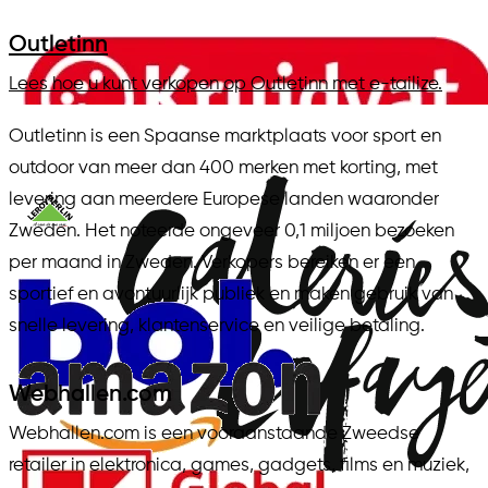
Outletinn
Lees hoe u kunt verkopen op Outletinn met e-tailize.
Outletinn is een Spaanse marktplaats voor sport en
outdoor van meer dan 400 merken met korting, met
levering aan meerdere Europese landen waaronder
Zweden. Het noteerde ongeveer 0,1 miljoen bezoeken
per maand in Zweden. Verkopers bereiken er een
sportief en avontuurlijk publiek en maken gebruik van
snelle levering, klantenservice en veilige betaling.
Webhallen.com
Webhallen.com is een vooraanstaande Zweedse
retailer in elektronica, games, gadgets, films en muziek,