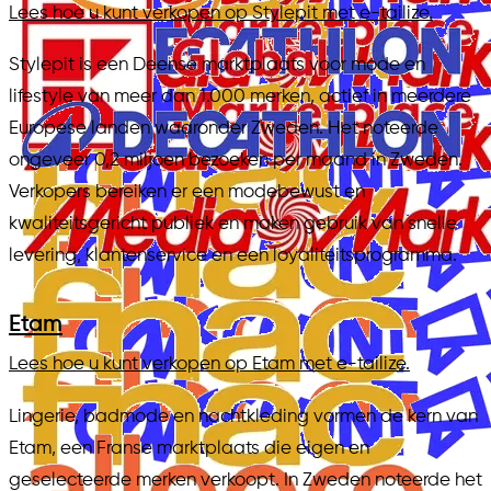
Lees hoe u kunt verkopen op Stylepit met e-tailize.
Stylepit is een Deense marktplaats voor mode en
lifestyle van meer dan 1.000 merken, actief in meerdere
Europese landen waaronder Zweden. Het noteerde
ongeveer 0,2 miljoen bezoeken per maand in Zweden.
Verkopers bereiken er een modebewust en
kwaliteitsgericht publiek en maken gebruik van snelle
levering, klantenservice en een loyaliteitsprogramma.
Etam
Lees hoe u kunt verkopen op Etam met e-tailize.
Lingerie, badmode en nachtkleding vormen de kern van
Etam, een Franse marktplaats die eigen en
geselecteerde merken verkoopt. In Zweden noteerde het