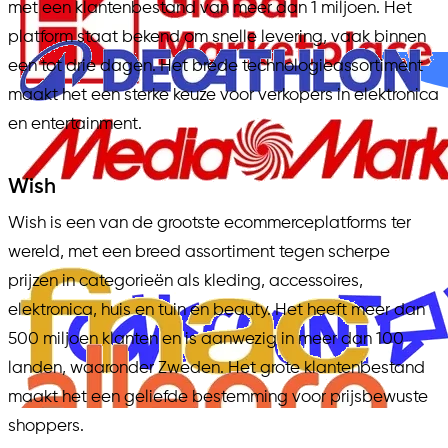
met een klantenbestand van meer dan 1 miljoen. Het
platform staat bekend om snelle levering, vaak binnen
een tot drie dagen. Het brede technologieassortiment
maakt het een sterke keuze voor verkopers in elektronica
en entertainment.
Wish
Wish is een van de grootste ecommerceplatforms ter
wereld, met een breed assortiment tegen scherpe
prijzen in categorieën als kleding, accessoires,
elektronica, huis en tuin en beauty. Het heeft meer dan
500 miljoen klanten en is aanwezig in meer dan 100
landen, waaronder Zweden. Het grote klantenbestand
maakt het een geliefde bestemming voor prijsbewuste
shoppers.