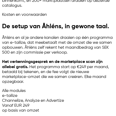
binnenkomt, en 200+ marktplaatsen draaien op dezelfde
catalogus.
Kosten en voorwaarden
De setup van Åhléns, in gewone taal.
Åhléns en al je andere kanalen draaien op één programma
van
e-tailize
, dat meebetaalt met de omzet die we samen
opbouwen. Åhléns zelf rekent het maandbedrag van SEK
500 en zijn commissie per verkoop.
Het verkenningsgesprek en de marketplace scan zijn
allebei gratis.
Het programma start op €249 per maand,
betaald bij tekenen, en de fee volgt de nieuwe
marketplace-omzet die we samen creëren. Elke maand
opzegbaar.
Alle modules
e-tailize
Channelize, Analyze en Advertize
Vanaf EUR 249
op basis van omzet