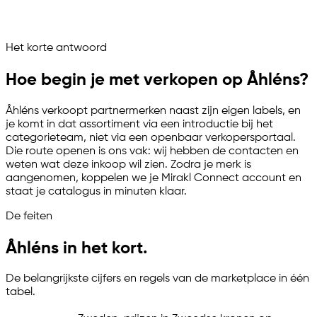
Åhléns draait als beheerd verkoopkanaal
Vraag het je marketplace assistent
Het korte antwoord
Channelize
Analyze
Advertize
Hoe begin je met verkopen op Åhléns?
Åhléns verkoopt partnermerken naast zijn eigen labels, en
je komt in dat assortiment via een introductie bij het
categorieteam, niet via een openbaar verkopersportaal.
Die route openen is ons vak: wij hebben de contacten en
weten wat deze inkoop wil zien. Zodra je merk is
aangenomen, koppelen we je Mirakl Connect account en
staat je catalogus in minuten klaar.
De feiten
Åhléns in het kort.
De belangrijkste cijfers en regels van de marketplace in één
tabel.