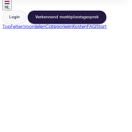
NL
Login
Verkennend marktplaatsgesprek
Top
Feiten
Voordelen
Categorieën
Kosten
FAQ
Start
🇸🇪
→
200+
Marktplaatsen vanuit dezelfde basis
500+
Verkopers gelanceerd