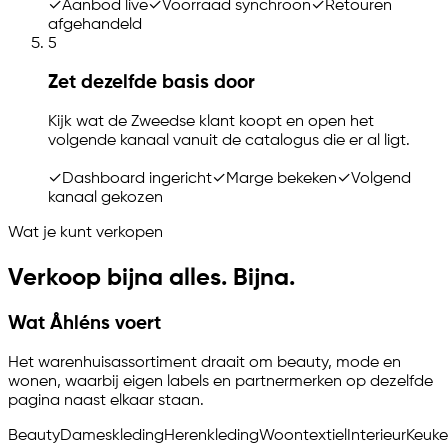
✓
Aanbod live
✓
Voorraad synchroon
✓
Retouren
afgehandeld
5
Zet dezelfde basis door
Kijk wat de Zweedse klant koopt en open het
volgende kanaal vanuit de catalogus die er al ligt.
✓
Dashboard ingericht
✓
Marge bekeken
✓
Volgend
kanaal gekozen
Wat je kunt verkopen
Verkoop bijna alles. Bijna.
Wat Åhléns voert
Het warenhuisassortiment draait om beauty, mode en
wonen, waarbij eigen labels en partnermerken op dezelfde
pagina naast elkaar staan.
Beauty
Dameskleding
Herenkleding
Woontextiel
Interieur
Keuk