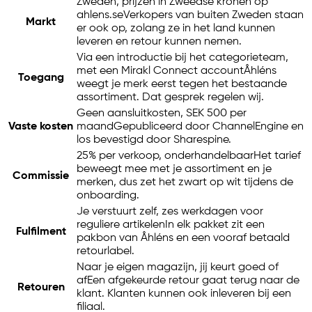
Zweden, prijzen in Zweedse kronen op
ahlens.se
Verkopers van buiten Zweden staan
Markt
er ook op, zolang ze in het land kunnen
leveren en retour kunnen nemen.
Via een introductie bij het categorieteam,
met een Mirakl Connect account
Åhléns
Toegang
weegt je merk eerst tegen het bestaande
assortiment. Dat gesprek regelen wij.
Geen aansluitkosten, SEK 500 per
Vaste kosten
maand
Gepubliceerd door ChannelEngine en
los bevestigd door Sharespine.
25% per verkoop, onderhandelbaar
Het tarief
beweegt mee met je assortiment en je
Commissie
merken, dus zet het zwart op wit tijdens de
onboarding.
Je verstuurt zelf, zes werkdagen voor
reguliere artikelen
In elk pakket zit een
Fulfilment
pakbon van Åhléns en een vooraf betaald
retourlabel.
Naar je eigen magazijn, jij keurt goed of
af
Een afgekeurde retour gaat terug naar de
Retouren
klant. Klanten kunnen ook inleveren bij een
filiaal.