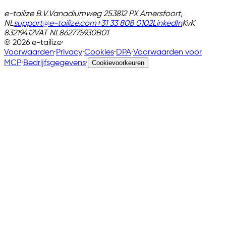
e-tailize B.V.
Vanadiumweg 25
3812 PX Amersfoort,
NL
support@e-tailize.com
+31 33 808 0102
LinkedIn
KvK
83219412
VAT
NL862775930B01
©
2026
e-tailize
·
Voorwaarden
·
Privacy
·
Cookies
·
DPA
·
Voorwaarden voor
MCP
·
Bedrijfsgegevens
·
Cookievoorkeuren