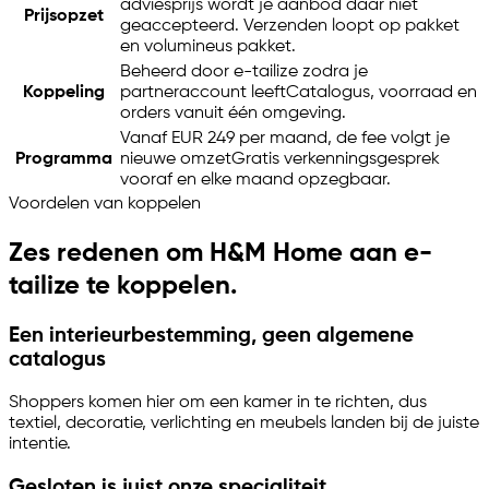
adviesprijs wordt je aanbod daar niet
Prijsopzet
geaccepteerd. Verzenden loopt op pakket
en volumineus pakket.
Beheerd door
e-tailize
zodra je
Koppeling
partneraccount leeft
Catalogus, voorraad en
orders vanuit één omgeving.
Vanaf EUR 249 per maand, de fee volgt je
Programma
nieuwe omzet
Gratis verkenningsgesprek
vooraf en elke maand opzegbaar.
Voordelen van koppelen
Zes redenen om H&M Home aan
e-
tailize
te koppelen.
Een interieurbestemming, geen algemene
catalogus
Shoppers komen hier om een kamer in te richten, dus
textiel, decoratie, verlichting en meubels landen bij de juiste
intentie.
Gesloten is juist onze specialiteit