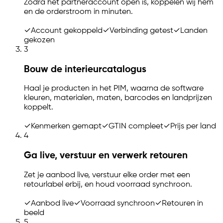
Zodra het partneraccount open is, koppelen wij hem
en de orderstroom in minuten.
✓
Account gekoppeld
✓
Verbinding getest
✓
Landen
gekozen
3
Bouw de interieurcatalogus
Haal je producten in het PIM, waarna de software
kleuren, materialen, maten, barcodes en landprijzen
koppelt.
✓
Kenmerken gemapt
✓
GTIN compleet
✓
Prijs per land
4
Ga live, verstuur en verwerk retouren
Zet je aanbod live, verstuur elke order met een
retourlabel erbij, en houd voorraad synchroon.
✓
Aanbod live
✓
Voorraad synchroon
✓
Retouren in
beeld
5