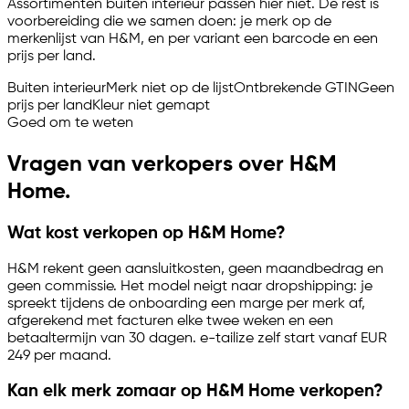
Assortimenten buiten interieur passen hier niet. De rest is
voorbereiding die we samen doen: je merk op de
merkenlijst van H&M, en per variant een barcode en een
prijs per land.
Buiten interieur
Merk niet op de lijst
Ontbrekende GTIN
Geen
prijs per land
Kleur niet gemapt
Goed om te weten
Vragen van verkopers over H&M
Home.
Wat kost verkopen op H&M Home?
H&M rekent geen aansluitkosten, geen maandbedrag en
geen commissie. Het model neigt naar dropshipping: je
spreekt tijdens de onboarding een marge per merk af,
afgerekend met facturen elke twee weken en een
betaaltermijn van 30 dagen.
e-tailize
zelf start vanaf EUR
249 per maand.
Kan elk merk zomaar op H&M Home verkopen?