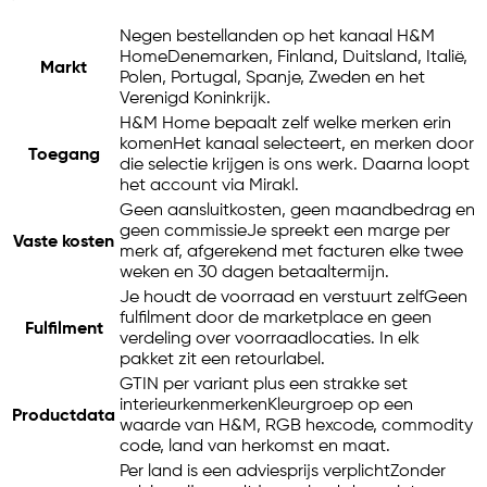
Negen bestellanden op het kanaal H&M
Home
Denemarken, Finland, Duitsland, Italië,
Markt
Polen, Portugal, Spanje, Zweden en het
Verenigd Koninkrijk.
H&M Home bepaalt zelf welke merken erin
komen
Het kanaal selecteert, en merken door
Toegang
die selectie krijgen is ons werk. Daarna loopt
het account via Mirakl.
Geen aansluitkosten, geen maandbedrag en
geen commissie
Je spreekt een marge per
Vaste kosten
merk af, afgerekend met facturen elke twee
weken en 30 dagen betaaltermijn.
Je houdt de voorraad en verstuurt zelf
Geen
fulfilment door de marketplace en geen
Fulfilment
verdeling over voorraadlocaties. In elk
pakket zit een retourlabel.
GTIN per variant plus een strakke set
interieurkenmerken
Kleurgroep op een
Productdata
waarde van H&M, RGB hexcode, commodity
code, land van herkomst en maat.
Per land is een adviesprijs verplicht
Zonder