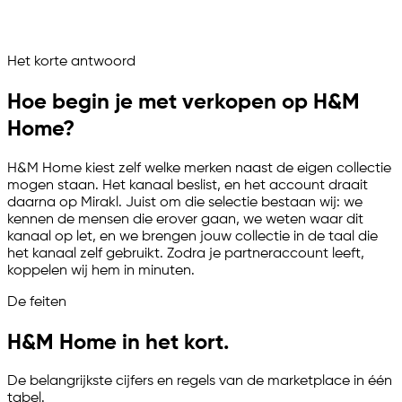
H&M Home draait als beheerd verkoopkanaal
Vraag het je marketplace assistent
Het korte antwoord
Channelize
Analyze
Advertize
Hoe begin je met verkopen op H&M
Home?
H&M Home kiest zelf welke merken naast de eigen collectie
mogen staan. Het kanaal beslist, en het account draait
daarna op Mirakl. Juist om die selectie bestaan wij: we
kennen de mensen die erover gaan, we weten waar dit
kanaal op let, en we brengen jouw collectie in de taal die
het kanaal zelf gebruikt. Zodra je partneraccount leeft,
koppelen wij hem in minuten.
De feiten
H&M Home in het kort.
De belangrijkste cijfers en regels van de marketplace in één
tabel.