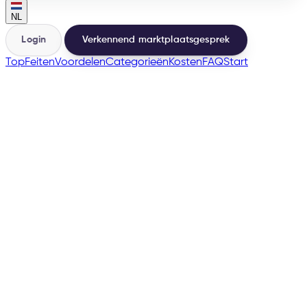
NL
Login
Verkennend marktplaatsgesprek
Top
Feiten
Voordelen
Categorieën
Kosten
FAQ
Start
🇸🇪
many more
→
200+
Marketplaces vanuit dezelfde basis
500+
Verkopers gelanceerd
e-tailize Assistant