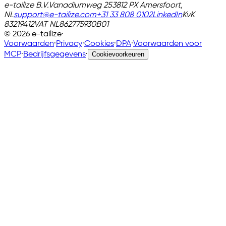
e-tailize B.V.
Vanadiumweg 25
3812 PX Amersfoort,
NL
support@e-tailize.com
+31 33 808 0102
LinkedIn
KvK
83219412
VAT
NL862775930B01
©
2026
e-tailize
·
Voorwaarden
·
Privacy
·
Cookies
·
DPA
·
Voorwaarden voor
MCP
·
Bedrijfsgegevens
·
Cookievoorkeuren