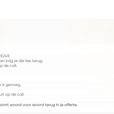
 €249.
 krijg je die fee terug.
 de call.
 is genoeg.
t op de call.
komt woord voor woord terug in je offerte.