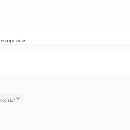
 hem opnieuw
l op zat?