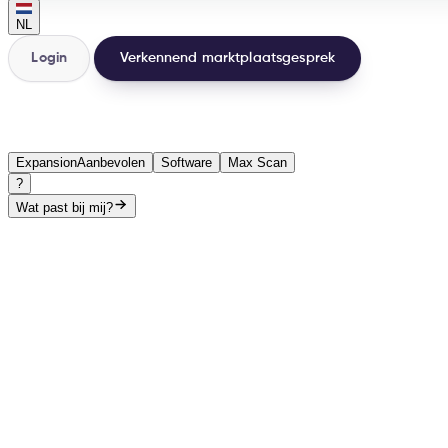
NL
Login
Verkennend marktplaatsgesprek
groei
Expansion
Aanbevolen
Software
Max Scan
?
Wat past bij mij?
Nieuwe marketplaceomzet, per maand
€9,9k/maand
€0
€175k/maand
Bestaande kanalen gratis inbegrepen. Prijzen excl. btw.