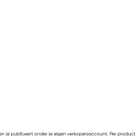
legd
oppeld
n je publiceert onder je eigen verkopersaccount. Per product