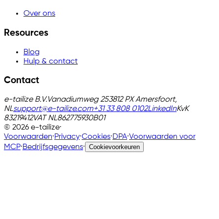
Over ons
Resources
Blog
Hulp & contact
Contact
e-tailize B.V.
Vanadiumweg 25
3812 PX Amersfoort,
NL
support@e-tailize.com
+31 33 808 0102
LinkedIn
KvK
83219412
VAT
NL862775930B01
©
2026
e-tailize
·
Voorwaarden
·
Privacy
·
Cookies
·
DPA
·
Voorwaarden voor
MCP
·
Bedrijfsgegevens
·
Cookievoorkeuren