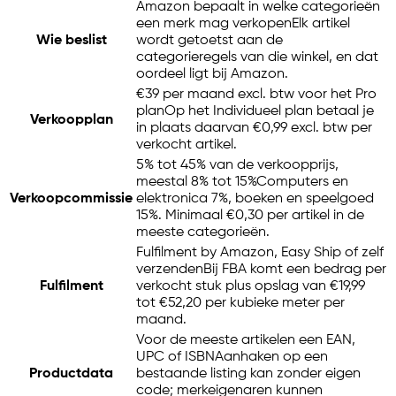
Amazon bepaalt in welke categorieën
een merk mag verkopen
Elk artikel
Wie beslist
wordt getoetst aan de
categorieregels van die winkel, en dat
oordeel ligt bij Amazon.
€39 per maand excl. btw voor het Pro
plan
Op het Individueel plan betaal je
Verkoopplan
in plaats daarvan €0,99 excl. btw per
verkocht artikel.
5% tot 45% van de verkoopprijs,
meestal 8% tot 15%
Computers en
Verkoopcommissie
elektronica 7%, boeken en speelgoed
15%. Minimaal €0,30 per artikel in de
meeste categorieën.
Fulfilment by Amazon, Easy Ship of zelf
verzenden
Bij FBA komt een bedrag per
Fulfilment
verkocht stuk plus opslag van €19,99
tot €52,20 per kubieke meter per
maand.
Voor de meeste artikelen een EAN,
UPC of ISBN
Aanhaken op een
Productdata
bestaande listing kan zonder eigen
code; merkeigenaren kunnen