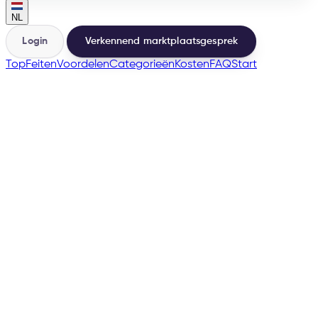
NL
Login
Verkennend marktplaatsgesprek
Top
Feiten
Voordelen
Categorieën
Kosten
FAQ
Start
Nederland en meer
→
200+
Marketplaces vanuit dezelfde basis
500+
Verkopers gelanceerd