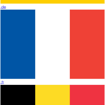
.de
.fr