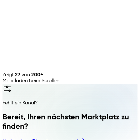
Marktplatz
Hornbach
🇩🇪
·
Heimwerken
Marktplatz
Empik
🇵🇱
·
Medien
Zeigt
27
von
200+
Mehr laden beim Scrollen
Fehlt ein Kanal?
Bereit, Ihren nächsten Marktplatz zu
finden?