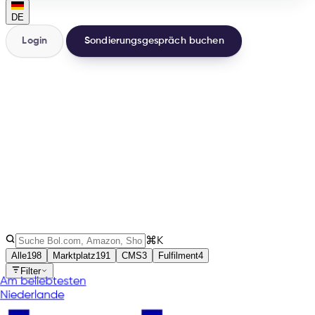
DE
Login
Sondierungsgespräch buchen
200+
Integrationen
32
Länder
3
Arten
⌘K
Alle
198
Marktplatz
191
CMS
3
Fulfilment
4
Filter
Am beliebtesten
Niederlande