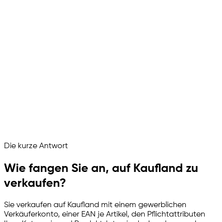
Bringen Sie mein Sortiment auf Kaufland.
Mache ich, das läuft jetzt:
Verkäuferportal verbunden
Katalog ins PIM geladen
Pflichtattribute je Kategorie gefüllt
Texte je Shop übersetzt
Bestand, Bestellungen und Retouren synchron
Kaufland läuft als betreuter Verkaufskanal
Fragen Sie Ihren Marktplatz Assistenten
Die kurze Antwort
Channelize
Analyze
Advertize
Wie fangen Sie an, auf Kaufland zu
verkaufen?
Sie verkaufen auf Kaufland mit einem gewerblichen
Verkäuferkonto, einer EAN je Artikel, den Pflichtattributen