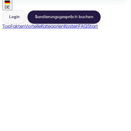
DE
Login
Sondierungsgespräch buchen
Top
Fakten
Vorteile
Kategorien
Kosten
FAQ
Start
🇩🇪
🇦🇹
🇨🇿
🇸🇰
🇵🇱
+
4
→
200+
Marktplätze aus derselben Basis