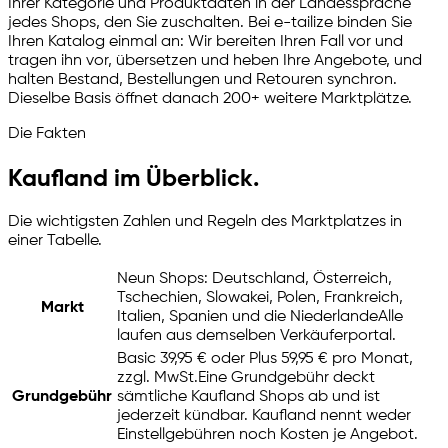
Ihrer Kategorie und Produktdaten in der Landessprache
jedes Shops, den Sie zuschalten. Bei
e-tailize
binden Sie
Ihren Katalog einmal an: Wir bereiten Ihren Fall vor und
tragen ihn vor, übersetzen und heben Ihre Angebote, und
halten Bestand, Bestellungen und Retouren synchron.
Dieselbe Basis öffnet danach 200+ weitere Marktplätze.
Die Fakten
Kaufland im Überblick.
Die wichtigsten Zahlen und Regeln des Marktplatzes in
einer Tabelle.
Neun Shops: Deutschland, Österreich,
Tschechien, Slowakei, Polen, Frankreich,
Markt
Italien, Spanien und die Niederlande
Alle
laufen aus demselben Verkäuferportal.
Basic 39,95 € oder Plus 59,95 € pro Monat,
zzgl. MwSt.
Eine Grundgebühr deckt
Grundgebühr
sämtliche Kaufland Shops ab und ist
jederzeit kündbar. Kaufland nennt weder
Einstellgebühren noch Kosten je Angebot.