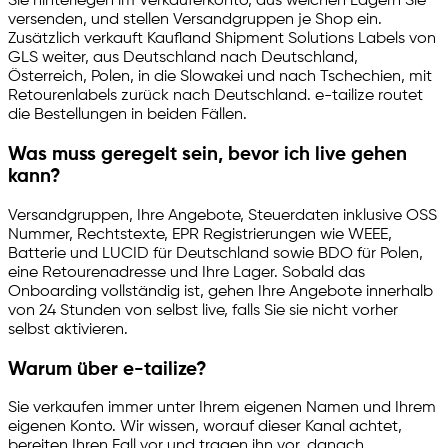
Sie hinterlegen im Verkäuferkonto, aus welchen Lagern Sie
versenden, und stellen Versandgruppen je Shop ein.
Zusätzlich verkauft Kaufland Shipment Solutions Labels von
GLS weiter, aus Deutschland nach Deutschland,
Österreich, Polen, in die Slowakei und nach Tschechien, mit
Retourenlabels zurück nach Deutschland.
e-tailize
routet
die Bestellungen in beiden Fällen.
Was muss geregelt sein, bevor ich live gehen
kann?
Versandgruppen, Ihre Angebote, Steuerdaten inklusive OSS
Nummer, Rechtstexte, EPR Registrierungen wie WEEE,
Batterie und LUCID für Deutschland sowie BDO für Polen,
eine Retourenadresse und Ihre Lager. Sobald das
Onboarding vollständig ist, gehen Ihre Angebote innerhalb
von 24 Stunden von selbst live, falls Sie sie nicht vorher
selbst aktivieren.
Warum über
e-tailize
?
Sie verkaufen immer unter Ihrem eigenen Namen und Ihrem
eigenen Konto. Wir wissen, worauf dieser Kanal achtet,
bereiten Ihren Fall vor und tragen ihn vor, danach