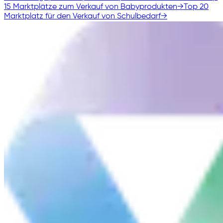
15 Marktplätze zum Verkauf von Babyprodukten
→
Top 20
Marktplatz für den Verkauf von Schulbedarf
→