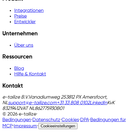
Integrationen
Preise
Entwickler
Unternehmen
Über uns
Ressourcen
Blog
Hilfe & Kontakt
Kontakt
e-tailize B.V.
Vanadiumweg 25
3812 PX Amersfoort,
NL
support@e-tailize.com
+31 33 808 0102
LinkedIn
KvK
83219412
VAT
NL862775930B01
©
2026
e-tailize
·
Bedingungen
·
Datenschutz
·
Cookies
·
DPA
·
Bedingungen für
MCP
·
Impressum
·
Cookieeinstellungen