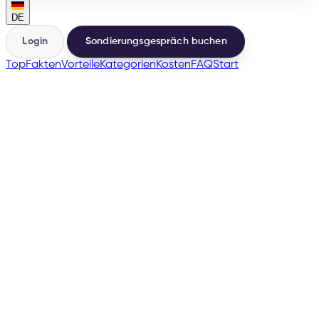
DE
Login
Sondierungsgespräch buchen
Top
Fakten
Vorteile
Kategorien
Kosten
FAQ
Start
🇩🇪
🇦🇹
🇪🇸
🇳🇱
🇮🇹
+
3
→
200+
Marktplätze aus derselben Basis
500+
Verkäufer gelauncht