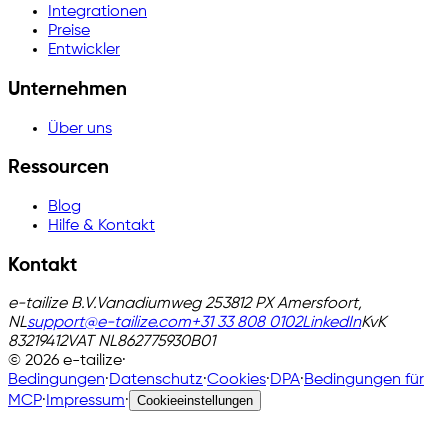
Integrationen
Preise
Entwickler
Unternehmen
Über uns
Ressourcen
Blog
Hilfe & Kontakt
Kontakt
e-tailize B.V.
Vanadiumweg 25
3812 PX Amersfoort,
NL
support@e-tailize.com
+31 33 808 0102
LinkedIn
KvK
83219412
VAT
NL862775930B01
©
2026
e-tailize
·
Bedingungen
·
Datenschutz
·
Cookies
·
DPA
·
Bedingungen für
MCP
·
Impressum
·
Cookieeinstellungen