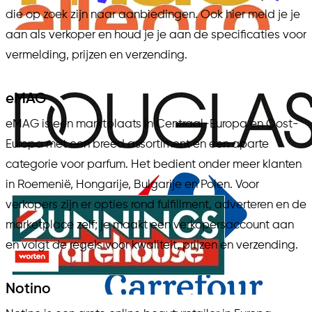
die op zoek zijn naar aanbiedingen. Ook hier meld je je
aan als verkoper en houd je je aan de specificaties voor
vermelding, prijzen en verzending.
eMAG
eMAG is een marktplaats in Centraal-Europa en Oost-
Europa met een breed assortiment en een aparte
categorie voor parfum. Het bedient onder meer klanten
in Roemenië, Hongarije, Bulgarije en Polen. Voor
verkopers zijn er opties rond fulfillment, adverteren en de
marketplace zelf; je maakt een verkopersaccount aan
en volgt de regels voor kwaliteit, prijzen en verzending.
Notino