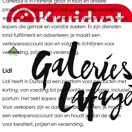
Carrefour is in Frankrijk groot in food en andere
productgroepen en voert ook persoonlijke verzorging,
waaronder parfum. Het bereikt een brede groep Franse
kopers die gemak en variatie zoeken. Er zijn diensten
rond fulfillment en adverteren; je maakt een
verkopersaccount aan en volgt de richtlijnen voor
vermelding, prijzen en verzending.
Lidl
Lidl heeft in Duitsland een platform voor producten met
korting, van voeding tot persoonlijke verzorging, inclusief
parfum. Het trekt kopers die letten op prijs en kwaliteit.
Voor verkopers zijn er aanvullende diensten; je maakt
een verkopersaccount aan en houdt je aan de eisen
voor kwaliteit, prijzen en verzending.