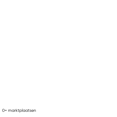
0
+
marktplaatsen