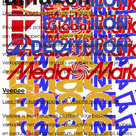
Privalia
Lees hoe u kunt verkopen op Privalia met e-tailize.
Privalia richt zich op Spanje en Italië en staat bekend
om flitsverkopen en exclusieve aanbiedingen op mode
en lifestyle, inclusief parfum. Er zijn aanvullende diensten
voor verkopers rond fulfillment en adverteren. Om te
verkopen meld je je aan als verkoper en voldoe je aan
de eisen voor vermelding, prijzen en verzending.
Veepee
Lees hoe u kunt verkopen op Veepee met e-tailize.
Veepee is een Europees platform voor besloten
verkopen met afgeprijsde producten voor mode, wonen
en beauty, waaronder parfum. Het is populair bij kopers