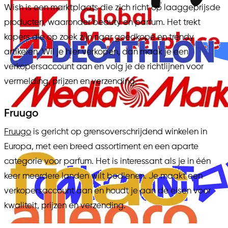
Wish is een marktplaats die zich richt op laaggeprijsde
producten, waaronder beauty en parfum. Het trekt
kopers die op zoek zijn naar goedkope en trendy
artikelen. Wil je hier verkopen, dan maak je een
verkopersaccount aan en volg je de richtlijnen voor
vermelding, prijzen en verzending.
Fruugo
Fruugo
is gericht op grensoverschrijdend winkelen in
Europa, met een breed assortiment en een aparte
categorie voor parfum. Het is interessant als je in één
keer meerdere landen wilt bedienen. Je maakt een
verkopersaccount aan en houdt je aan de eisen voor
kwaliteit, prijzen en verzending.