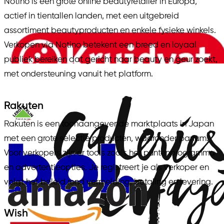
Notino is een grote online beautyretailer in Europa,
actief in tientallen landen, met een uitgebreid
assortiment beautyproducten en enkele fysieke winkels.
Verkopen via Notino betekent een breed en loyaal
publiek bereiken dat gericht naar beauty en geur zoekt,
met ondersteuning vanuit het platform.
Rakuten
Rakuten is een toonaangevende marktplaats in Japan
met een grote selectie producten, waaronder parfum.
Voor verkopers zijn er tools zoals het puntenprogramma
en advertentieopties. Je registreert je als verkoper en
volgt het beleid rond vermelding, betaling en levering.
Wish