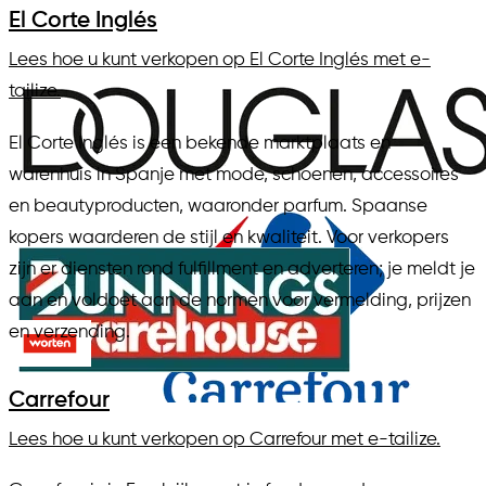
El Corte Inglés
Lees hoe u kunt verkopen op El Corte Inglés met e-
tailize.
El Corte Inglés is een bekende marktplaats en
warenhuis in Spanje met mode, schoenen, accessoires
en beautyproducten, waaronder parfum. Spaanse
kopers waarderen de stijl en kwaliteit. Voor verkopers
zijn er diensten rond fulfillment en adverteren; je meldt je
aan en voldoet aan de normen voor vermelding, prijzen
en verzending.
Carrefour
Lees hoe u kunt verkopen op Carrefour met e-tailize.