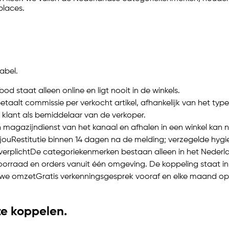
places.
abel.
od staat alleen online en ligt nooit in de winkels.
etaalt commissie per verkocht artikel, afhankelijk van het typ
de klant als bemiddelaar van de verkoper.
n magazijndienst van het kanaal en afhalen in een winkel kan n
jou
Restitutie binnen 14 dagen na de melding; verzegelde hygi
verplicht
De categoriekenmerken bestaan alleen in het Nederland
oorraad en orders vanuit één omgeving. De koppeling staat in
euwe omzet
Gratis verkenningsgesprek vooraf en elke maand o
e koppelen.