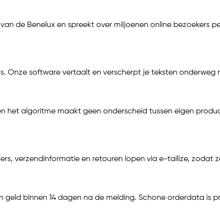
er van de Benelux en spreekt over miljoenen online bezoeker
. Onze software vertaalt en verscherpt je teksten onderweg na
en het algoritme maakt geen onderscheid tussen eigen product
ers, verzendinformatie en retouren lopen via
e-tailize
, zodat z
un geld binnen 14 dagen na de melding. Schone orderdata is p