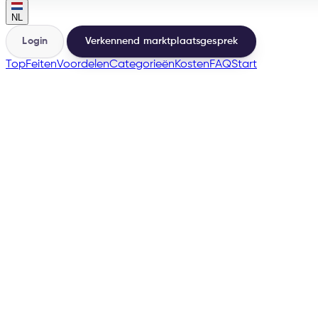
NL
Login
Verkennend marktplaatsgesprek
Top
Feiten
Voordelen
Categorieën
Kosten
FAQ
Start
🇳🇱
many more
→
200+
Marketplaces vanuit dezelfde basis
500+
Verkopers gelanceerd
e-tailize Assistant