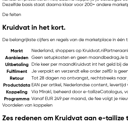
Dezelfde basis staat daarna klaar voor 200+ andere market
De feiten
Kruidvat in het kort.
De belangrijkste cijfers en regels van de marketplace in één t
Nederland, shoppers op Kruidvat.nl
Partneraanb
Markt
Geen setupkosten en geen maandbedrag
Je b
Aanbieden
Drie keer per maand
Kruidvat int het geld bij 
Uitbetaling
Je verpakt en verzendt elke order zelf
Er is gee
Fulfilment
Tot 28 dagen na ontvangst, rechtstreeks naar 
Retour
EAN per artikel, Nederlandse content, levertijd 
Productdata
Via Mirakl, beheerd door
e-tailize
Catalogus, v
Koppeling
Vanaf EUR 249 per maand, de fee volgt je ni
Programma
Voordelen van koppelen
Zes redenen om Kruidvat aan
e-tailize
t