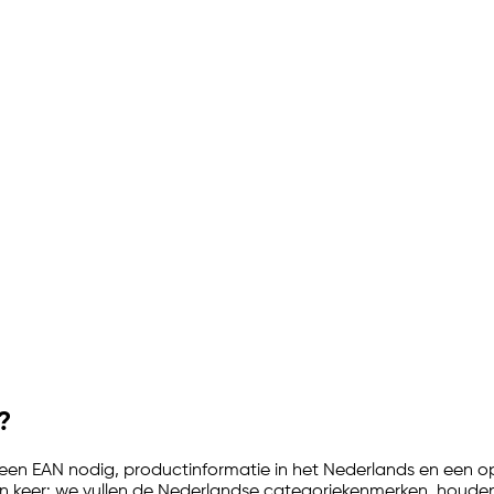
?
 een EAN nodig, productinformatie in het Nederlands en een op
én keer: we vullen de Nederlandse categoriekenmerken, houden