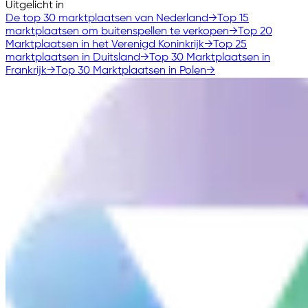
Uitgelicht in
De top 30 marktplaatsen van Nederland
→
Top 15
marktplaatsen om buitenspellen te verkopen
→
Top 20
Marktplaatsen in het Verenigd Koninkrijk
→
Top 25
marktplaatsen in Duitsland
→
Top 30 Marktplaatsen in
Frankrijk
→
Top 30 Marktplaatsen in Polen
→