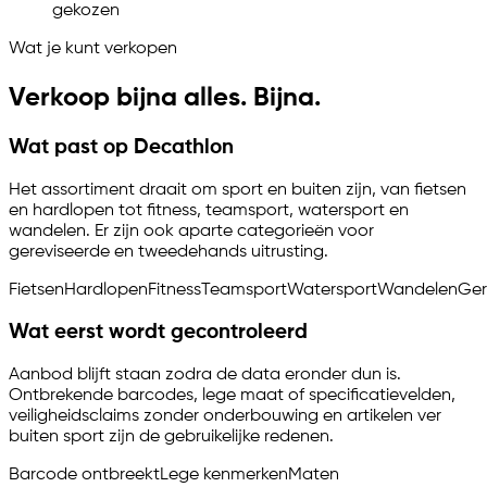
gekozen
Wat je kunt verkopen
Verkoop bijna alles. Bijna.
Wat past op Decathlon
Het assortiment draait om sport en buiten zijn, van fietsen
en hardlopen tot fitness, teamsport, watersport en
wandelen. Er zijn ook aparte categorieën voor
gereviseerde en tweedehands uitrusting.
Fietsen
Hardlopen
Fitness
Teamsport
Watersport
Wandelen
Ger
Wat eerst wordt gecontroleerd
Aanbod blijft staan zodra de data eronder dun is.
Ontbrekende barcodes, lege maat of specificatievelden,
veiligheidsclaims zonder onderbouwing en artikelen ver
buiten sport zijn de gebruikelijke redenen.
Barcode ontbreekt
Lege kenmerken
Maten