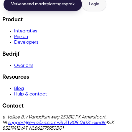
Verkennend marktplaatsgesprek
Login
Product
Integraties
Prijzen
Developers
Bedrijf
Over ons
Resources
Blog
Hulp & contact
Contact
e-tailize B.V.
Vanadiumweg 25
3812 PX Amersfoort,
NL
support@e-tailize.com
+31 33 808 0102
LinkedIn
KvK
83219412
VAT
NL862775930B01