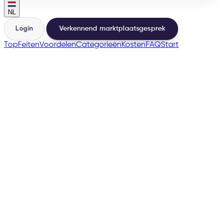
NL
Login
Verkennend marktplaatsgesprek
Top
Feiten
Voordelen
Categorieën
Kosten
FAQ
Start
🇫🇷
many more
→
200+
Marktplaatsen vanuit dezelfde basis
500+
Verkopers gelanceerd
e-tailize Assistant