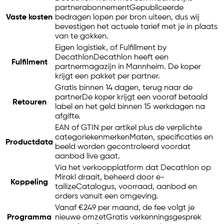
partnerabonnement
Gepubliceerde
Vaste kosten
bedragen lopen per bron uiteen, dus wij
bevestigen het actuele tarief met je in plaats
van te gokken.
Eigen logistiek, of Fulfillment by
Decathlon
Decathlon heeft een
Fulfilment
partnermagazijn in Mannheim. De koper
krijgt een pakket per partner.
Gratis binnen 14 dagen, terug naar de
partner
De koper krijgt een vooraf betaald
Retouren
label en het geld binnen 15 werkdagen na
afgifte.
EAN of GTIN per artikel plus de verplichte
categoriekenmerken
Maten, specificaties en
Productdata
beeld worden gecontroleerd voordat
aanbod live gaat.
Via het verkoopplatform dat Decathlon op
Mirakl draait, beheerd door
e-
Koppeling
tailize
Catalogus, voorraad, aanbod en
orders vanuit een omgeving.
Vanaf €249 per maand, de fee volgt je
Programma
nieuwe omzet
Gratis verkenningsgesprek