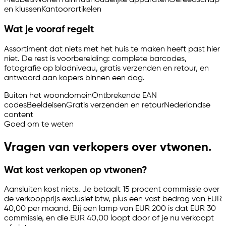
Meubels
Wonen
Tuin
Huishoudelijke apparaten
Gereedschap
en klussen
Kantoorartikelen
Wat je vooraf regelt
Assortiment dat niets met het huis te maken heeft past hier
niet. De rest is voorbereiding: complete barcodes,
fotografie op bladniveau, gratis verzenden en retour, en
antwoord aan kopers binnen een dag.
Buiten het woondomein
Ontbrekende EAN
codes
Beeldeisen
Gratis verzenden en retour
Nederlandse
content
Goed om te weten
Vragen van verkopers over vtwonen.
Wat kost verkopen op vtwonen?
Aansluiten kost niets. Je betaalt 15 procent commissie over
de verkoopprijs exclusief btw, plus een vast bedrag van EUR
40,00 per maand. Bij een lamp van EUR 200 is dat EUR 30
commissie, en die EUR 40,00 loopt door of je nu verkoopt