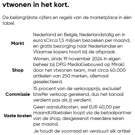
vtwonen in het kort.
De belangrijkste cijfers en regels van de marketplace in één
tabel.
Nederland en België, Nederlandstalig en in
euro's
Circa 1,5 miljoen bezoeken per maand,
Markt
en gratis bezorging naar Nederlandse en
Vlaamse kopers hoort bij de afspraak.
Wonen, sinds 19 november 2024 in eigen
beheer bij DPG Media
Gebouwd op Mirakl
Shop
door het vtwonen team, met circa 40.000
artikelen van 250 merken, allemaal
geselecteerd.
15 procent van de verkoopprijs, exclusief
Commissie
btw
Per verkoop gerekend, dus het kanaal
verdient pas als jij verdient.
Geen aansluitkosten, wel EUR 40,00 per
maand
Uitbetalen loopt via de betaalpartner
Vaste kosten
van de shop, desgewenst meerdere keren
per maand.
Je houdt de voorraad en verstuurt elk artikel