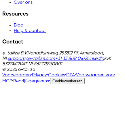
Over ons
Resources
Blog
Hulp & contact
Contact
e-tailize B.V.
Vanadiumweg 25
3812 PX Amersfoort,
NL
support@e-tailize.com
+31 33 808 0102
LinkedIn
KvK
83219412
VAT
NL862775930B01
©
2026
e-tailize
·
Voorwaarden
·
Privacy
·
Cookies
·
DPA
·
Voorwaarden voor
MCP
·
Bedrijfsgegevens
·
Cookievoorkeuren