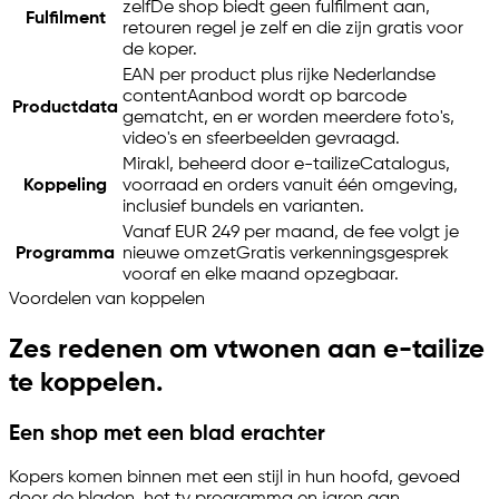
zelf
De shop biedt geen fulfilment aan,
Fulfilment
retouren regel je zelf en die zijn gratis voor
de koper.
EAN per product plus rijke Nederlandse
content
Aanbod wordt op barcode
Productdata
gematcht, en er worden meerdere foto's,
video's en sfeerbeelden gevraagd.
Mirakl, beheerd door
e-tailize
Catalogus,
Koppeling
voorraad en orders vanuit één omgeving,
inclusief bundels en varianten.
Vanaf EUR 249 per maand, de fee volgt je
Programma
nieuwe omzet
Gratis verkenningsgesprek
vooraf en elke maand opzegbaar.
Voordelen van koppelen
Zes redenen om vtwonen aan
e-tailize
te koppelen.
Een shop met een blad erachter
Kopers komen binnen met een stijl in hun hoofd, gevoed
door de bladen, het tv programma en jaren aan