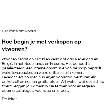
Voorraad en orders gesynchroniseerd
Aanbod live op vtwonen
vtwonen draait als beheerd verkoopkanaal
Vraag het je marketplace assistent
Het korte antwoord
Channelize
Analyze
Advertize
Hoe begin je met verkopen op
vtwonen?
vtwonen draait op Mirakl en verkoopt aan Nederland en
België, in het Nederlands en in euro's. Het aanbod is
geselecteerd: een interne commissie van de shop bepaalt
welke leveranciers en welke artikelen erin komen.
Leveranciers houden hun eigen voorraad, versturen elk
artikel zelf en nemen gratis retour. Wij weten wat deze shop
zoekt, leggen jouw merk in die termen voor en regelen
daarna catalogus, voorraad en orders.
De feiten