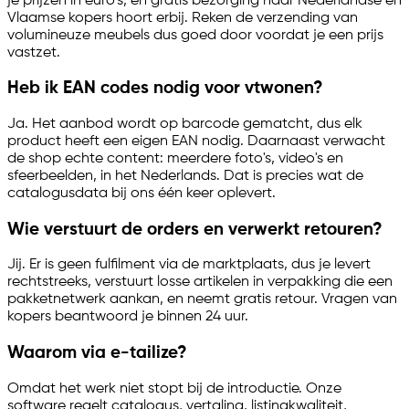
je prijzen in euro's, en gratis bezorging naar Nederlandse en
Vlaamse kopers hoort erbij. Reken de verzending van
volumineuze meubels dus goed door voordat je een prijs
vastzet.
Heb ik EAN codes nodig voor vtwonen?
Ja. Het aanbod wordt op barcode gematcht, dus elk
product heeft een eigen EAN nodig. Daarnaast verwacht
de shop echte content: meerdere foto's, video's en
sfeerbeelden, in het Nederlands. Dat is precies wat de
catalogusdata bij ons één keer oplevert.
Wie verstuurt de orders en verwerkt retouren?
Jij. Er is geen fulfilment via de marktplaats, dus je levert
rechtstreeks, verstuurt losse artikelen in verpakking die een
pakketnetwerk aankan, en neemt gratis retour. Vragen van
kopers beantwoord je binnen 24 uur.
Waarom via
e-tailize
?
Omdat het werk niet stopt bij de introductie. Onze
software regelt catalogus, vertaling, listingkwaliteit,