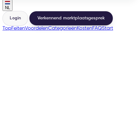
NL
Login
Verkennend marktplaatsgesprek
Top
Feiten
Voordelen
Categorieën
Kosten
FAQ
Start
🇳🇱
🇧🇪
→
200+
Marketplaces vanuit dezelfde basis
500+