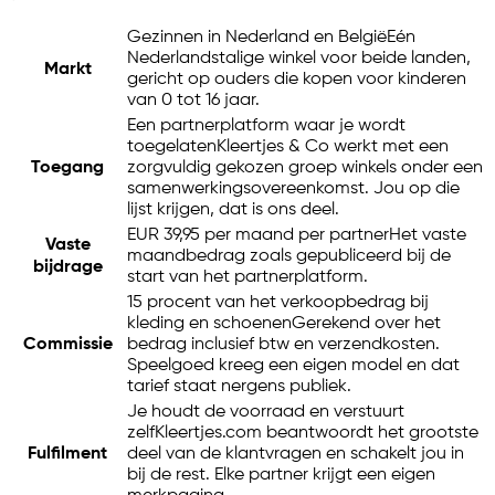
Gezinnen in Nederland en België
Eén
Nederlandstalige winkel voor beide landen,
Markt
gericht op ouders die kopen voor kinderen
van 0 tot 16 jaar.
Een partnerplatform waar je wordt
toegelaten
Kleertjes & Co werkt met een
Toegang
zorgvuldig gekozen groep winkels onder een
samenwerkingsovereenkomst. Jou op die
lijst krijgen, dat is ons deel.
EUR 39,95 per maand per partner
Het vaste
Vaste
maandbedrag zoals gepubliceerd bij de
bijdrage
start van het partnerplatform.
15 procent van het verkoopbedrag bij
kleding en schoenen
Gerekend over het
Commissie
bedrag inclusief btw en verzendkosten.
Speelgoed kreeg een eigen model en dat
tarief staat nergens publiek.
Je houdt de voorraad en verstuurt
zelf
Kleertjes.com beantwoordt het grootste
Fulfilment
deel van de klantvragen en schakelt jou in
bij de rest. Elke partner krijgt een eigen