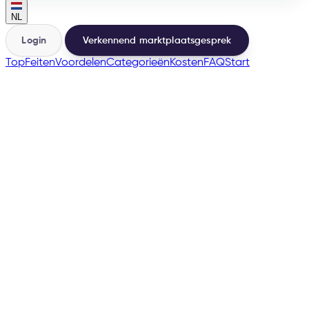
NL
Login
Verkennend marktplaatsgesprek
Top
Feiten
Voordelen
Categorieën
Kosten
FAQ
Start
🇳🇱
🇧🇪
→
200+
Marktplaatsen vanuit dezelfde basis
500+
Verkopers gelanceerd
e-tailize Assistant