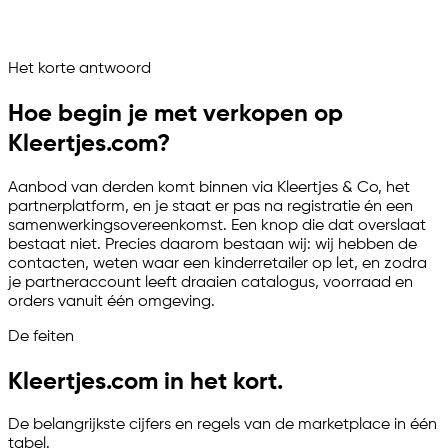
Kleertjes.com draait als beheerd verkoopkanaal
Vraag het je marketplace assistent
Het korte antwoord
Channelize
Analyze
Advertize
Hoe begin je met verkopen op
Kleertjes.com?
Aanbod van derden komt binnen via Kleertjes & Co, het
partnerplatform, en je staat er pas na registratie én een
samenwerkingsovereenkomst. Een knop die dat overslaat
bestaat niet. Precies daarom bestaan wij: wij hebben de
contacten, weten waar een kinderretailer op let, en zodra
je partneraccount leeft draaien catalogus, voorraad en
orders vanuit één omgeving.
De feiten
Kleertjes.com in het kort.
De belangrijkste cijfers en regels van de marketplace in één
tabel.