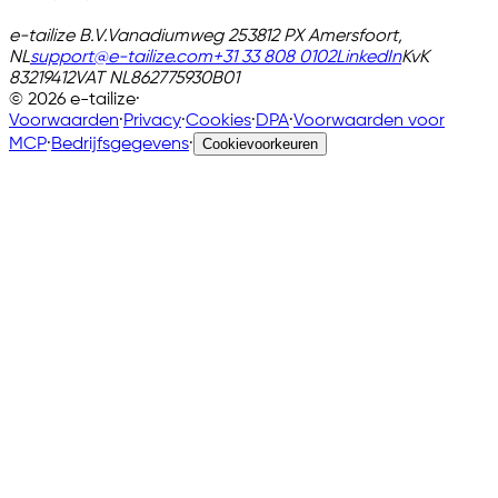
e-tailize B.V.
Vanadiumweg 25
3812 PX Amersfoort,
NL
support@e-tailize.com
+31 33 808 0102
LinkedIn
KvK
83219412
VAT
NL862775930B01
©
2026
e-tailize
·
Voorwaarden
·
Privacy
·
Cookies
·
DPA
·
Voorwaarden voor
MCP
·
Bedrijfsgegevens
·
Cookievoorkeuren