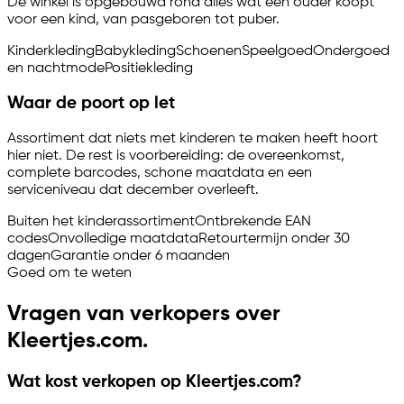
De winkel is opgebouwd rond alles wat een ouder koopt
voor een kind, van pasgeboren tot puber.
Kinderkleding
Babykleding
Schoenen
Speelgoed
Ondergoed
en nachtmode
Positiekleding
Waar de poort op let
Assortiment dat niets met kinderen te maken heeft hoort
hier niet. De rest is voorbereiding: de overeenkomst,
complete barcodes, schone maatdata en een
serviceniveau dat december overleeft.
Buiten het kinderassortiment
Ontbrekende EAN
codes
Onvolledige maatdata
Retourtermijn onder 30
dagen
Garantie onder 6 maanden
Goed om te weten
Vragen van verkopers over
Kleertjes.com.
Wat kost verkopen op Kleertjes.com?