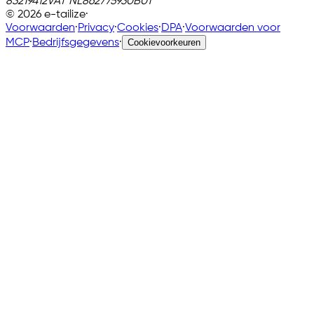
83219412
VAT
NL862775930B01
©
2026
e-tailize
·
Voorwaarden
·
Privacy
·
Cookies
·
DPA
·
Voorwaarden voor
MCP
·
Bedrijfsgegevens
·
Cookievoorkeuren