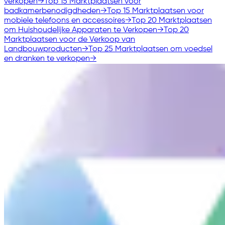
verkopen
→
Top 15 Marktplaatsen voor
badkamerbenodigdheden
→
Top 15 Marktplaatsen voor
mobiele telefoons en accessoires
→
Top 20 Marktplaatsen
om Huishoudelijke Apparaten te Verkopen
→
Top 20
Marktplaatsen voor de Verkoop van
Landbouwproducten
→
Top 25 Marktplaatsen om voedsel
en dranken te verkopen
→