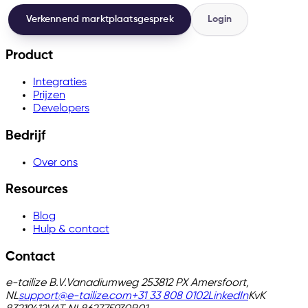
Verkennend marktplaatsgesprek
Login
Product
Integraties
Prijzen
Developers
Bedrijf
Over ons
Resources
Blog
Hulp & contact
Contact
e-tailize B.V.
Vanadiumweg 25
3812 PX Amersfoort,
NL
support@e-tailize.com
+31 33 808 0102
LinkedIn
KvK