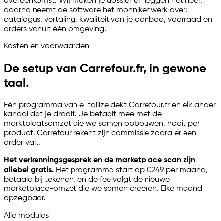
overeenkomst. Wij maken je dossier en leggen het neer,
daarna neemt de software het monnikenwerk over:
catalogus, vertaling, kwaliteit van je aanbod, voorraad en
orders vanuit één omgeving.
Kosten en voorwaarden
De setup van Carrefour.fr, in gewone
taal.
Eén programma van
e-tailize
dekt Carrefour.fr en elk ander
kanaal dat je draait. Je betaalt mee met de
marktplaatsomzet die we samen opbouwen, nooit per
product. Carrefour rekent zijn commissie zodra er een
order valt.
Het verkenningsgesprek en de marketplace scan zijn
allebei gratis.
Het programma start op €249 per maand,
betaald bij tekenen, en de fee volgt de nieuwe
marketplace-omzet die we samen creëren. Elke maand
opzegbaar.
Alle modules