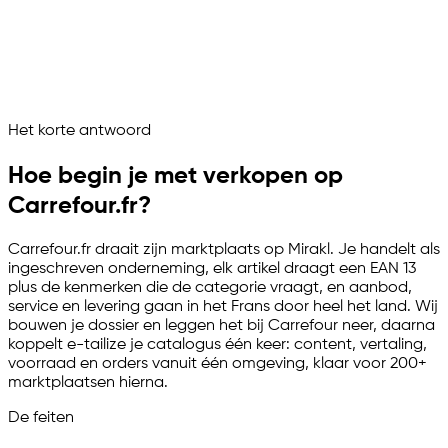
Franse titels en kenmerken opgebouwd
Voorraad en orders gelijkgezet
Carrefour.fr wordt aangestuurd als één beheerd kanaal
Vraag het je marketplace assistent
Het korte antwoord
Channelize
Analyze
Advertize
Hoe begin je met verkopen op
Carrefour.fr?
Carrefour.fr draait zijn marktplaats op Mirakl. Je handelt als
ingeschreven onderneming, elk artikel draagt een EAN 13
plus de kenmerken die de categorie vraagt, en aanbod,
service en levering gaan in het Frans door heel het land. Wij
bouwen je dossier en leggen het bij Carrefour neer, daarna
koppelt
e-tailize
je catalogus één keer: content, vertaling,
voorraad en orders vanuit één omgeving, klaar voor 200+
marktplaatsen hierna.
De feiten