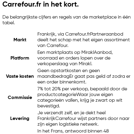
Carrefour.fr in het kort.
De belangrijkste cijfers en regels van de marketplace in één
tabel.
Frankrijk, via Carrefour.fr
Partneraanbod
Markt
deelt het schap met het eigen assortiment
van Carrefour.
Een marktplaats op Mirakl
Aanbod,
Platform
voorraad en orders lopen over de
verkoperslaag van Mirakl.
Geen opstartkosten en geen
Vaste kosten
maandbedrag
Er gaat pas geld af zodra er
een order binnenkomt.
7% tot 20% per verkoop, bepaald door de
productcategorie
Waar jouw eigen
Commissie
categorieën vallen, krijg je zwart op wit
bevestigd.
Je verzendt zelf, en je dekt heel
Levering
Frankrijk
Carrefour wijst partners door naar
zijn eigen logistieke netwerk.
In het Frans, antwoord binnen 48