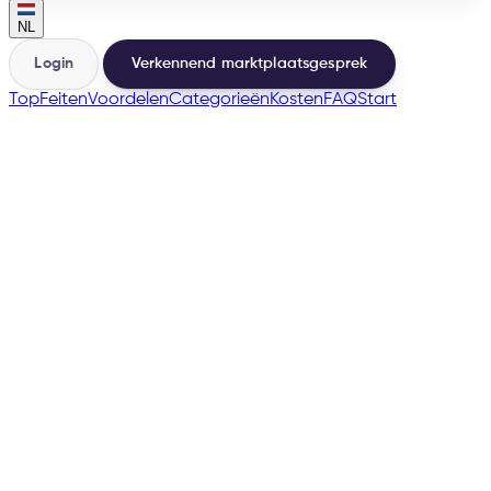
NL
Login
Verkennend marktplaatsgesprek
Top
Feiten
Voordelen
Categorieën
Kosten
FAQ
Start
🇫🇷
→
200+
Marktplaatsen op één basis
500+