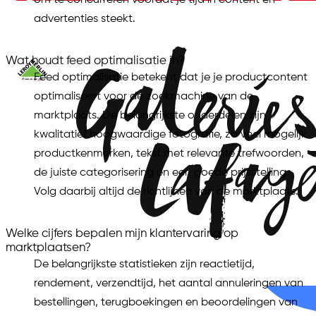
advertenties steekt.
Wat houdt feed optimalisatie in?
Feed optimalisatie betekent dat je je productcontent
optimaliseert voor de zoekmachine van de
marktplaats. De belangrijkste onderdelen zijn
kwalitatief hoogwaardige fotografie, zo veel mogelijk
productkenmerken, tekst met relevante trefwoorden,
de juiste categorisering en een goede prijsstelling.
Volg daarbij altijd de richtlijnen van de marktplaats.
Welke cijfers bepalen mijn klantervaring op
marktplaatsen?
De belangrijkste statistieken zijn reactietijd,
rendement, verzendtijd, het aantal annuleringen van
bestellingen, terugboekingen en beoordelingen van