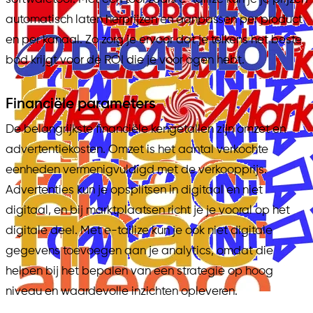
automatisch laten herprijzen en aanpassen per product
en per kanaal. Zo zorg je ervoor dat je telkens het beste
bod krijgt voor de ROI die je voor ogen hebt.
Financiële parameters
De belangrijkste financiële kengetallen zijn omzet en
advertentiekosten. Omzet is het aantal verkochte
eenheden vermenigvuldigd met de verkoopprijs.
Advertenties kun je opsplitsen in digitaal en niet
digitaal, en bij marktplaatsen richt je je vooral op het
digitale deel. Met e-tailize kun je ook niet digitale
gegevens toevoegen aan je analytics, omdat die
helpen bij het bepalen van een strategie op hoog
niveau en waardevolle inzichten opleveren.