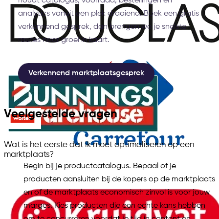
houdt catalogus, voorraad, bestellingen en
analytics vanuit een plek draaiend. Boek een gratis
verkennend gesprek, dan brengen we je snelste
routes naar groei in kaart.
Verkennend marktplaatsgesprek
Veelgestelde vragen
Wat is het eerste dat ik moet optimaliseren op een
marktplaats?
Begin bij je productcatalogus. Bepaal of je
producten aansluiten bij de kopers op de marktplaats
en of de marktplaats economisch zinvol is voor jouw
marges. Kies producten die een echte kans hebben
om te concurreren voordat je tijd in content en