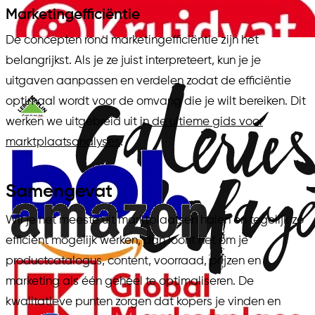
Marketingefficiëntie
De concepten rond marketingefficiëntie zijn het
belangrijkst. Als je ze juist interpreteert, kun je je
uitgaven aanpassen en verdelen zodat de efficiëntie
optimaal wordt voor de omvang die je wilt bereiken. Dit
werken we uitgebreid uit in
de ultieme gids voor
marktplaatsanalyses
.
Samengevat
Wil je het meeste uit marktplaatsen halen en tegelijk zo
efficiënt mogelijk werken, dan loont het om je
productcatalogus, content, voorraad, prijzen en
marketing als één geheel te optimaliseren. De
kwalitatieve punten zorgen dat kopers je vinden en