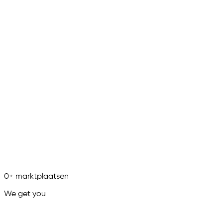
0
+
marktplaatsen
We get you
in.