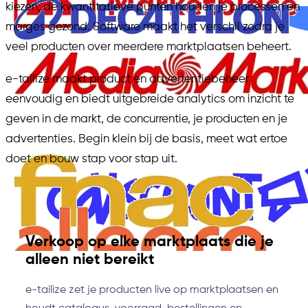
kiezen; de kwantitatieve punten houden je processen en
marges gezond. Software maakt het verschil zodra je
veel producten over meerdere marktplaatsen beheert.
e-tailize maakt product en advertentiebeheer
eenvoudig en biedt uitgebreide analytics om inzicht te
geven in de markt, de concurrentie, je producten en je
advertenties. Begin klein bij de basis, meet wat ertoe
doet en bouw stap voor stap uit.
Verkoop op elke marktplaats die je
alleen niet bereikt
e-tailize zet je producten live op marktplaatsen en