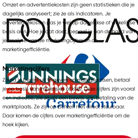
Omzet en advertentiekosten zijn geen statistieken die je
dagelijks analyseert; zie ze als indicatoren. Je
advertentiekosten pas je wel op dagelijkse of wekelijkse
basis aan. Hoe je dat doet, bepaal je aan de hand van
je analyse van de marketingcijfers en de
marketingefficiëntie.
Marketingcijfers
Zodra je begint uit te geven op marktplaatsen, betaal
je op basis van impressies of kliks. Deze cijfers zijn vooral
een indicatie; zie ze als een bewijs van betaling van de
marktplaats. Ze zijn op zichzelf niet direct stuurbaar.
Daar komen de cijfers over marketingefficiëntie om de
hoek kijken.