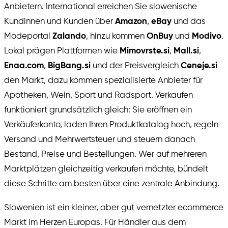
Anbietern. International erreichen Sie slowenische
Kundinnen und Kunden über
Amazon
,
eBay
und das
Modeportal
Zalando
, hinzu kommen
OnBuy
und
Modivo
.
Lokal prägen Plattformen wie
Mimovrste.si
,
Mall.si
,
Enaa.com
,
BigBang.si
und der Preisvergleich
Ceneje.si
den Markt, dazu kommen spezialisierte Anbieter für
Apotheken, Wein, Sport und Radsport. Verkaufen
funktioniert grundsätzlich gleich: Sie eröffnen ein
Verkäuferkonto, laden Ihren Produktkatalog hoch, regeln
Versand und Mehrwertsteuer und steuern danach
Bestand, Preise und Bestellungen. Wer auf mehreren
Marktplätzen gleichzeitig verkaufen möchte, bündelt
diese Schritte am besten über eine zentrale Anbindung.
Slowenien ist ein kleiner, aber gut vernetzter ecommerce
Markt im Herzen Europas. Für Händler aus dem