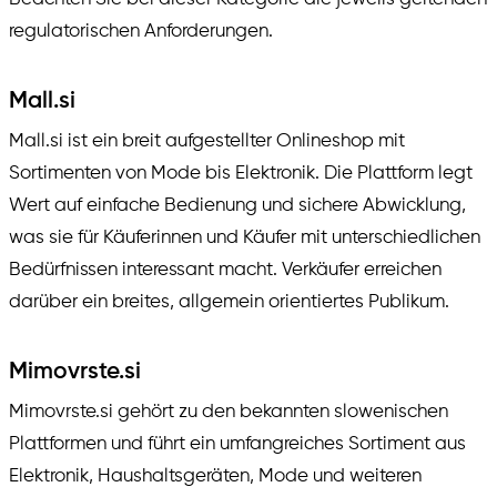
regulatorischen Anforderungen.
Mall.si
Mall.si ist ein breit aufgestellter Onlineshop mit
Sortimenten von Mode bis Elektronik. Die Plattform legt
Wert auf einfache Bedienung und sichere Abwicklung,
was sie für Käuferinnen und Käufer mit unterschiedlichen
Bedürfnissen interessant macht. Verkäufer erreichen
darüber ein breites, allgemein orientiertes Publikum.
Mimovrste.si
Mimovrste.si gehört zu den bekannten slowenischen
Plattformen und führt ein umfangreiches Sortiment aus
Elektronik, Haushaltsgeräten, Mode und weiteren