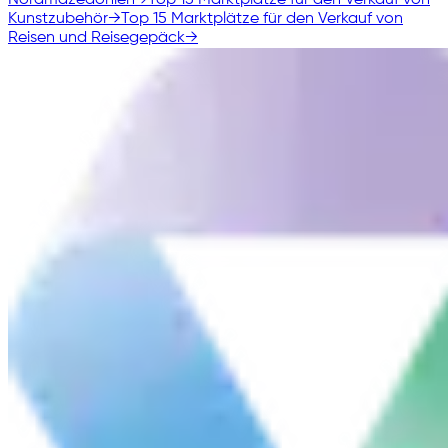
Kunstzubehör
→
Top 15 Marktplätze für den Verkauf von
Reisen und Reisegepäck
→