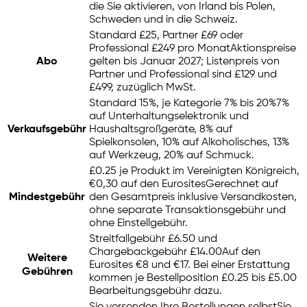
die Sie aktivieren, von Irland bis Polen,
Schweden und in die Schweiz.
Standard £25, Partner £69 oder
Professional £249 pro Monat
Aktionspreise
Abo
gelten bis Januar 2027; Listenpreis von
Partner und Professional sind £129 und
£499, zuzüglich MwSt.
Standard 15%, je Kategorie 7% bis 20%
7%
auf Unterhaltungselektronik und
Verkaufsgebühr
Haushaltsgroßgeräte, 8% auf
Spielkonsolen, 10% auf Alkoholisches, 13%
auf Werkzeug, 20% auf Schmuck.
£0.25 je Produkt im Vereinigten Königreich,
€0,30 auf den Eurosites
Gerechnet auf
Mindestgebühr
den Gesamtpreis inklusive Versandkosten,
ohne separate Transaktionsgebühr und
ohne Einstellgebühr.
Streitfallgebühr £6.50 und
Chargebackgebühr £14.00
Auf den
Weitere
Eurosites €8 und €17. Bei einer Erstattung
Gebühren
kommen je Bestellposition £0.25 bis £5.00
Bearbeitungsgebühr dazu.