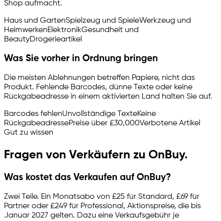
Shop aufmacht.
Haus und Garten
Spielzeug und Spiele
Werkzeug und
Heimwerken
Elektronik
Gesundheit und
Beauty
Drogerieartikel
Was Sie vorher in Ordnung bringen
Die meisten Ablehnungen betreffen Papiere, nicht das
Produkt. Fehlende Barcodes, dünne Texte oder keine
Rückgabeadresse in einem aktivierten Land halten Sie auf.
Barcodes fehlen
Unvollständige Texte
Keine
Rückgabeadresse
Preise über £30,000
Verbotene Artikel
Gut zu wissen
Fragen von Verkäufern zu OnBuy.
Was kostet das Verkaufen auf OnBuy?
Zwei Teile. Ein Monatsabo von £25 für Standard, £69 für
Partner oder £249 für Professional, Aktionspreise, die bis
Januar 2027 gelten. Dazu eine Verkaufsgebühr je