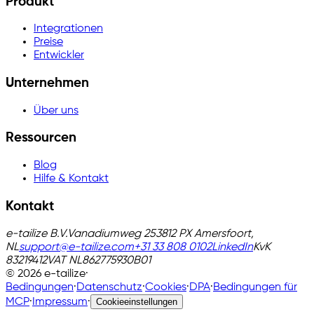
Produkt
Integrationen
Preise
Entwickler
Unternehmen
Über uns
Ressourcen
Blog
Hilfe & Kontakt
Kontakt
e-tailize B.V.
Vanadiumweg 25
3812 PX Amersfoort,
NL
support@e-tailize.com
+31 33 808 0102
LinkedIn
KvK
83219412
VAT
NL862775930B01
©
2026
e-tailize
·
Bedingungen
·
Datenschutz
·
Cookies
·
DPA
·
Bedingungen für
MCP
·
Impressum
·
Cookieeinstellungen