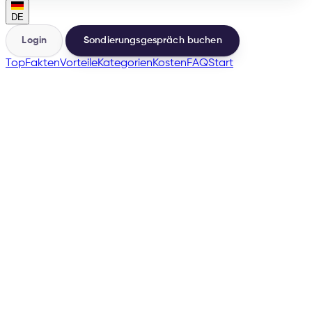
DE
Login
Sondierungsgespräch buchen
Top
Fakten
Vorteile
Kategorien
Kosten
FAQ
Start
🇬🇧
🇩🇪
🇫🇷
🇪🇸
🇮🇹
+
16
→
200+
Marktplätze aus derselben Basis
500+