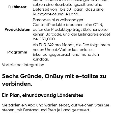
Sie versenden Ihre Bestellungen selbst
Sie
setzen eine Bearbeitungszeit und eine
Fulfilment
Lieferzeit von 1 bis 30 Tagen, dazu eine
Rückgabelösung je Land.
Barcodes plus vollständiger
Content
Produkte brauchen eine GTIN,
Produktdaten
außer der Produkttyp trägt üblicherweise
keinen Barcode, und der Listingpreis endet
bei £30,000.
Ab EUR 249 pro Monat, die Fee folgt Ihrem
neuen Umsatz
Vorher kostenloses
Programm
Erkundungsgespräch und monatlich
kündbar.
Vorteile der Integration
Sechs Gründe, OnBuy mit
e-tailize
zu
verbinden.
Ein Plan, einundzwanzig Ländersites
Sie zahlen ein Abo und wählen selbst, auf welchen Sites Sie
stehen, mit Bestand und Preis je Land gesteuert.