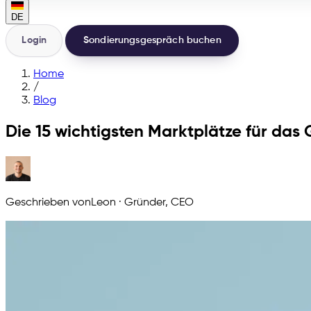
DE
Login
Sondierungsgespräch buchen
Home
/
Blog
Die 15 wichtigsten Marktplätze für da
Geschrieben von
Leon
·
Gründer, CEO