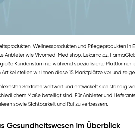
eitsprodukten, Wellnessprodukten und Pflegeprodukten in 
ierte Anbieter wie Vivomed, Medishop, Lekarna.cz, FarmaG
roße Kundenstämme, während spezialisierte Plattformen ein
rtikel stellen wir Ihnen diese 15 Marktplätze vor und zeigen
exesten Sektoren weltweit und entwickelt sich ständig wei
schiedlichem Maße beteiligt sind. Für Anbieter und Lieferan
ieren sowie Sichtbarkeit und Ruf zu verbessern.
das Gesundheitswesen im Überblick