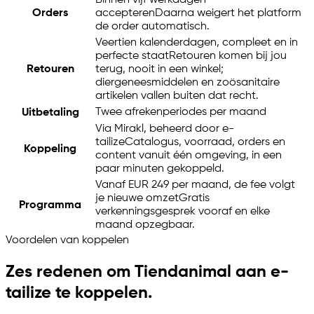
Binnen vijf werkdagen
Orders
accepteren
Daarna weigert het platform
de order automatisch.
Veertien kalenderdagen, compleet en in
perfecte staat
Retouren komen bij jou
Retouren
terug, nooit in een winkel;
diergeneesmiddelen en zoösanitaire
artikelen vallen buiten dat recht.
Twee afrekenperiodes per maand
Uitbetaling
Via Mirakl, beheerd door
e-
tailize
Catalogus, voorraad, orders en
Koppeling
content vanuit één omgeving, in een
paar minuten gekoppeld.
Vanaf EUR 249 per maand, de fee volgt
je nieuwe omzet
Gratis
Programma
verkenningsgesprek vooraf en elke
maand opzegbaar.
Voordelen van koppelen
Zes redenen om Tiendanimal aan
e-
tailize
te koppelen.