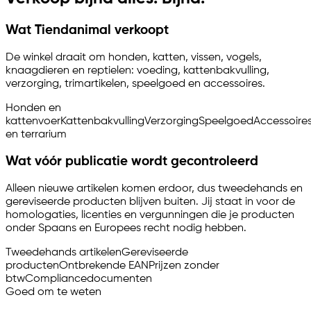
Wat Tiendanimal verkoopt
De winkel draait om honden, katten, vissen, vogels,
knaagdieren en reptielen: voeding, kattenbakvulling,
verzorging, trimartikelen, speelgoed en accessoires.
Honden en
kattenvoer
Kattenbakvulling
Verzorging
Speelgoed
Accessoire
en terrarium
Wat vóór publicatie wordt gecontroleerd
Alleen nieuwe artikelen komen erdoor, dus tweedehands en
gereviseerde producten blijven buiten. Jij staat in voor de
homologaties, licenties en vergunningen die je producten
onder Spaans en Europees recht nodig hebben.
Tweedehands artikelen
Gereviseerde
producten
Ontbrekende EAN
Prijzen zonder
btw
Compliancedocumenten
Goed om te weten