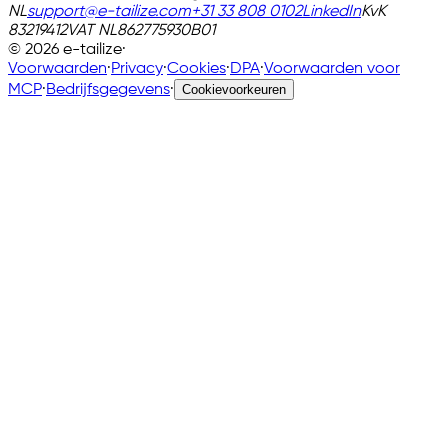
NL
support@e-tailize.com
+31 33 808 0102
LinkedIn
KvK
83219412
VAT
NL862775930B01
©
2026
e-tailize
·
Voorwaarden
·
Privacy
·
Cookies
·
DPA
·
Voorwaarden voor
MCP
·
Bedrijfsgegevens
·
Cookievoorkeuren