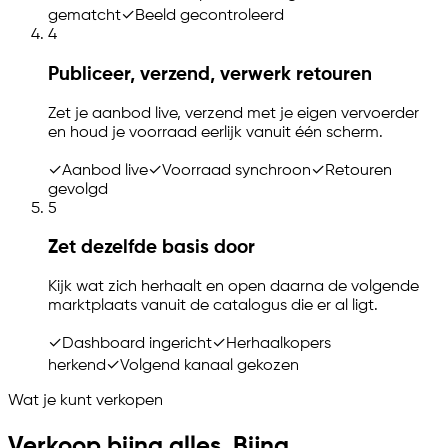
gematcht
✓
Beeld gecontroleerd
4
Publiceer, verzend, verwerk retouren
Zet je aanbod live, verzend met je eigen vervoerder
en houd je voorraad eerlijk vanuit één scherm.
✓
Aanbod live
✓
Voorraad synchroon
✓
Retouren
gevolgd
5
Zet dezelfde basis door
Kijk wat zich herhaalt en open daarna de volgende
marktplaats vanuit de catalogus die er al ligt.
✓
Dashboard ingericht
✓
Herhaalkopers
herkend
✓
Volgend kanaal gekozen
Wat je kunt verkopen
Verkoop bijna alles. Bijna.