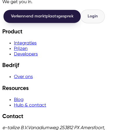
We get you in.
Verkennend marktplaatsgesprek
Login
Product
Integraties
Prijzen
Developers
Bedrijf
Over ons
Resources
Blog
Hulp & contact
Contact
e-tailize B.V.
Vanadiumweg 25
3812 PX Amersfoort,