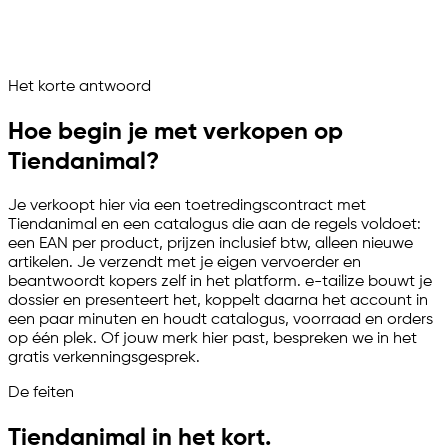
Tiendanimal draait als beheerd verkoopkanaal
Vraag het je marketplace assistent
Het korte antwoord
Channelize
Analyze
Advertize
Hoe begin je met verkopen op
Tiendanimal?
Je verkoopt hier via een toetredingscontract met
Tiendanimal en een catalogus die aan de regels voldoet:
een EAN per product, prijzen inclusief btw, alleen nieuwe
artikelen. Je verzendt met je eigen vervoerder en
beantwoordt kopers zelf in het platform.
e-tailize
bouwt je
dossier en presenteert het, koppelt daarna het account in
een paar minuten en houdt catalogus, voorraad en orders
op één plek. Of jouw merk hier past, bespreken we in het
gratis verkenningsgesprek.
De feiten
Tiendanimal in het kort.