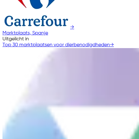
→
Marktplaats, Spanje
Uitgelicht in
Top 30 marktplaatsen voor dierbenodigdheden
→