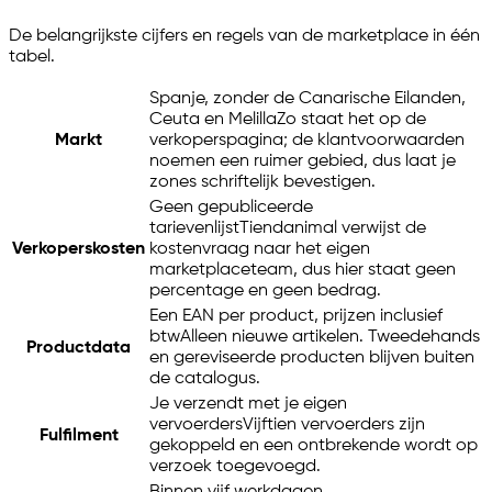
De belangrijkste cijfers en regels van de marketplace in één
tabel.
Spanje, zonder de Canarische Eilanden,
Ceuta en Melilla
Zo staat het op de
Markt
verkoperspagina; de klantvoorwaarden
noemen een ruimer gebied, dus laat je
zones schriftelijk bevestigen.
Geen gepubliceerde
tarievenlijst
Tiendanimal verwijst de
Verkoperskosten
kostenvraag naar het eigen
marketplaceteam, dus hier staat geen
percentage en geen bedrag.
Een EAN per product, prijzen inclusief
btw
Alleen nieuwe artikelen. Tweedehands
Productdata
en gereviseerde producten blijven buiten
de catalogus.
Je verzendt met je eigen
vervoerders
Vijftien vervoerders zijn
Fulfilment
gekoppeld en een ontbrekende wordt op
verzoek toegevoegd.