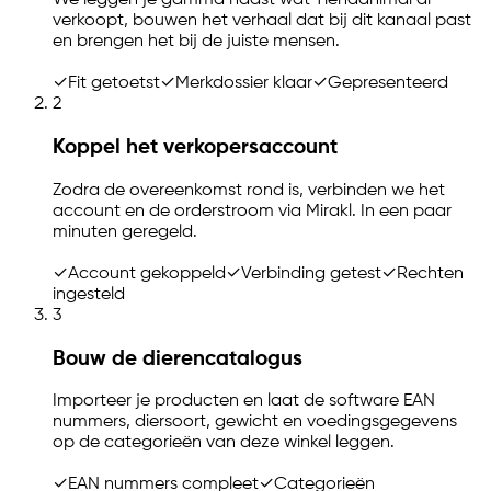
We leggen je gamma naast wat Tiendanimal al
verkoopt, bouwen het verhaal dat bij dit kanaal past
en brengen het bij de juiste mensen.
✓
Fit getoetst
✓
Merkdossier klaar
✓
Gepresenteerd
2
Koppel het verkopersaccount
Zodra de overeenkomst rond is, verbinden we het
account en de orderstroom via Mirakl. In een paar
minuten geregeld.
✓
Account gekoppeld
✓
Verbinding getest
✓
Rechten
ingesteld
3
Bouw de dierencatalogus
Importeer je producten en laat de software EAN
nummers, diersoort, gewicht en voedingsgegevens
op de categorieën van deze winkel leggen.
✓
EAN nummers compleet
✓
Categorieën