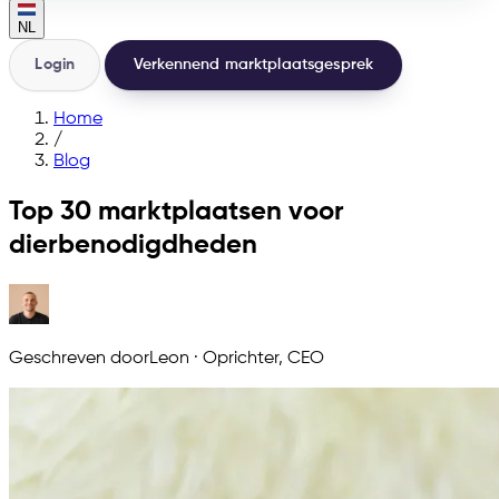
NL
Login
Verkennend marktplaatsgesprek
Home
/
Blog
Top 30 marktplaatsen voor
dierbenodigdheden
Geschreven door
Leon
·
Oprichter, CEO