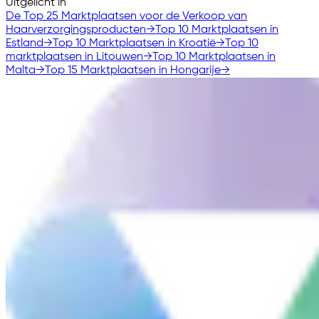
Uitgelicht in
De Top 25 Marktplaatsen voor de Verkoop van
Haarverzorgingsproducten
→
Top 10 Marktplaatsen in
Estland
→
Top 10 Marktplaatsen in Kroatië
→
Top 10
marktplaatsen in Litouwen
→
Top 10 Marktplaatsen in
Malta
→
Top 15 Marktplaatsen in Hongarije
→