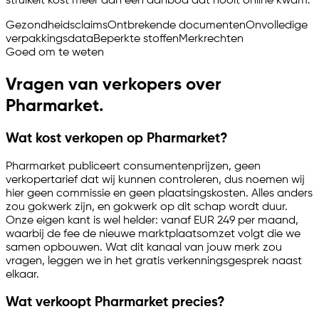
struikelt kost meer dan een aanbod dat nooit online kwam.
Gezondheidsclaims
Ontbrekende documenten
Onvolledige
verpakkingsdata
Beperkte stoffen
Merkrechten
Goed om te weten
Vragen van verkopers over
Pharmarket.
Wat kost verkopen op Pharmarket?
Pharmarket publiceert consumentenprijzen, geen
verkopertarief dat wij kunnen controleren, dus noemen wij
hier geen commissie en geen plaatsingskosten. Alles anders
zou gokwerk zijn, en gokwerk op dit schap wordt duur.
Onze eigen kant is wel helder: vanaf EUR 249 per maand,
waarbij de fee de nieuwe marktplaatsomzet volgt die we
samen opbouwen. Wat dit kanaal van jouw merk zou
vragen, leggen we in het gratis verkenningsgesprek naast
elkaar.
Wat verkoopt Pharmarket precies?