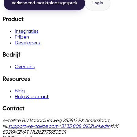
Verkennend marktplaatsgesprek
Login
Product
Integraties
Prijzen
Developers
Bedrijf
Over ons
Resources
Blog
Hulp & contact
Contact
e-tailize B.V.
Vanadiumweg 25
3812 PX Amersfoort,
NL
support@e-tailize.com
+31 33 808 0102
LinkedIn
KvK
83219412
VAT
NL862775930B01