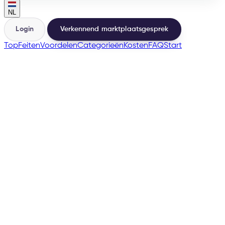
NL
Login
Verkennend marktplaatsgesprek
Top
Feiten
Voordelen
Categorieën
Kosten
FAQ
Start
🇧🇪
many more
→
200+
Marktplaatsen vanuit dezelfde basis
500+
Verkopers gelanceerd