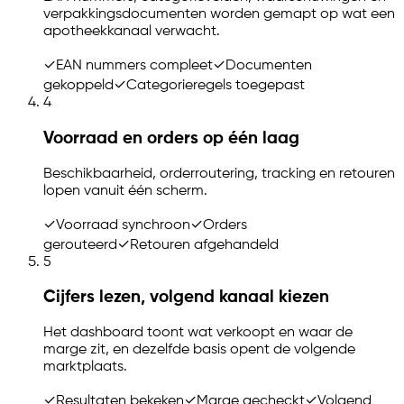
verpakkingsdocumenten worden gemapt op wat een
apotheekkanaal verwacht.
✓
EAN nummers compleet
✓
Documenten
gekoppeld
✓
Categorieregels toegepast
4
Voorraad en orders op één laag
Beschikbaarheid, orderroutering, tracking en retouren
lopen vanuit één scherm.
✓
Voorraad synchroon
✓
Orders
gerouteerd
✓
Retouren afgehandeld
5
Cijfers lezen, volgend kanaal kiezen
Het dashboard toont wat verkoopt en waar de
marge zit, en dezelfde basis opent de volgende
marktplaats.
✓
Resultaten bekeken
✓
Marge gecheckt
✓
Volgend