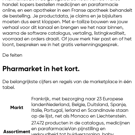
handel: kopers bestellen medicijnen en parafarmacie
online, en een apotheker in een Franse apotheek behandelt
de bestelling. Je productdata, je claims en je bijsluiters
moeten dus eerst kloppen. Met
e-tailize
bouwen we jouw
verhaal voor dit kanaal en brengen we het naar binnen,
waarna de software catalogus, vertaling, listingkwaliteit,
voorraad en orders draait. Of jouw merk hier past en of het
loont, bespreken we in het gratis verkenningsgesprek.
De feiten
Pharmarket in het kort.
De belangrijkste cijfers en regels van de marketplace in één
tabel.
Frankrijk, met bezorging naar 23 Europese
landen
Nederland, Belgie, Duitsland, Spanje,
Markt
Italie, Portugal, Ierland en Scandinavie staan
op de lijst, net als Monaco en Liechtenstein.
27.472 producten in de catalogus, medicijnen
en parafarmacie
Van pijnstilling en
Assortiment
verkoudheid tot huidverzorging, baby,