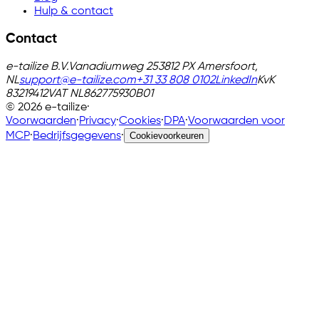
Hulp & contact
Contact
e-tailize B.V.
Vanadiumweg 25
3812 PX Amersfoort,
NL
support@e-tailize.com
+31 33 808 0102
LinkedIn
KvK
83219412
VAT
NL862775930B01
©
2026
e-tailize
·
Voorwaarden
·
Privacy
·
Cookies
·
DPA
·
Voorwaarden voor
MCP
·
Bedrijfsgegevens
·
Cookievoorkeuren