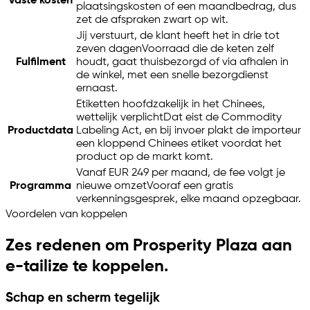
Vaste kosten
plaatsingskosten of een maandbedrag, dus
zet de afspraken zwart op wit.
Jij verstuurt, de klant heeft het in drie tot
zeven dagen
Voorraad die de keten zelf
Fulfilment
houdt, gaat thuisbezorgd of via afhalen in
de winkel, met een snelle bezorgdienst
ernaast.
Etiketten hoofdzakelijk in het Chinees,
wettelijk verplicht
Dat eist de Commodity
Productdata
Labeling Act, en bij invoer plakt de importeur
een kloppend Chinees etiket voordat het
product op de markt komt.
Vanaf EUR 249 per maand, de fee volgt je
Programma
nieuwe omzet
Vooraf een gratis
verkenningsgesprek, elke maand opzegbaar.
Voordelen van koppelen
Zes redenen om Prosperity Plaza aan
e-tailize
te koppelen.
Schap en scherm tegelijk