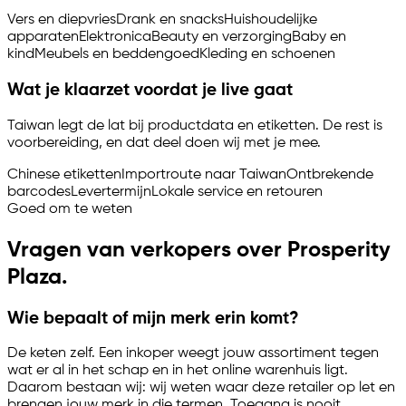
Vers en diepvries
Drank en snacks
Huishoudelijke
apparaten
Elektronica
Beauty en verzorging
Baby en
kind
Meubels en beddengoed
Kleding en schoenen
Wat je klaarzet voordat je live gaat
Taiwan legt de lat bij productdata en etiketten. De rest is
voorbereiding, en dat deel doen wij met je mee.
Chinese etiketten
Importroute naar Taiwan
Ontbrekende
barcodes
Levertermijn
Lokale service en retouren
Goed om te weten
Vragen van verkopers over Prosperity
Plaza.
Wie bepaalt of mijn merk erin komt?
De keten zelf. Een inkoper weegt jouw assortiment tegen
wat er al in het schap en in het online warenhuis ligt.
Daarom bestaan wij: wij weten waar deze retailer op let en
brengen jouw merk in die termen. Toegang is nooit