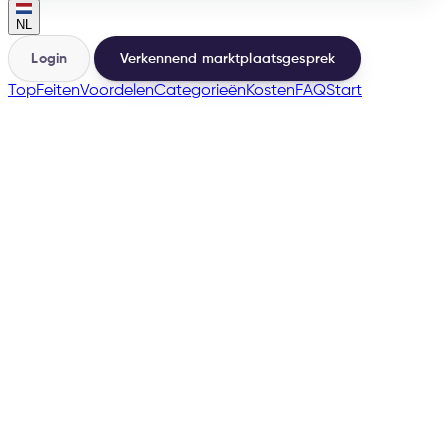
NL
Login
Verkennend marktplaatsgesprek
Top
Feiten
Voordelen
Categorieën
Kosten
FAQ
Start
🇹🇼
→
200+
Marktplaatsen vanuit één basis