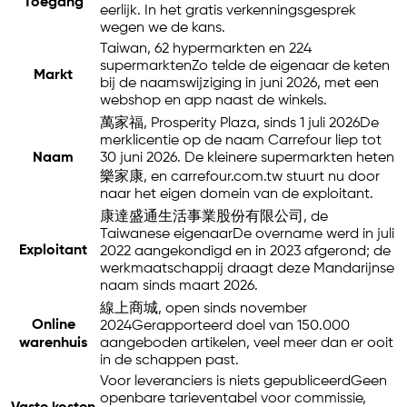
Toegang
eerlijk. In het gratis verkenningsgesprek
wegen we de kans.
Taiwan, 62 hypermarkten en 224
supermarkten
Zo telde de eigenaar de keten
Markt
bij de naamswijziging in juni 2026, met een
webshop en app naast de winkels.
萬家福, Prosperity Plaza, sinds 1 juli 2026
De
merklicentie op de naam Carrefour liep tot
Naam
30 juni 2026. De kleinere supermarkten heten
樂家康, en carrefour.com.tw stuurt nu door
naar het eigen domein van de exploitant.
康達盛通生活事業股份有限公司, de
Taiwanese eigenaar
De overname werd in juli
Exploitant
2022 aangekondigd en in 2023 afgerond; de
werkmaatschappij draagt deze Mandarijnse
naam sinds maart 2026.
線上商城, open sinds november
Online
2024
Gerapporteerd doel van 150.000
warenhuis
aangeboden artikelen, veel meer dan er ooit
in de schappen past.
Voor leveranciers is niets gepubliceerd
Geen
openbare tarieventabel voor commissie,