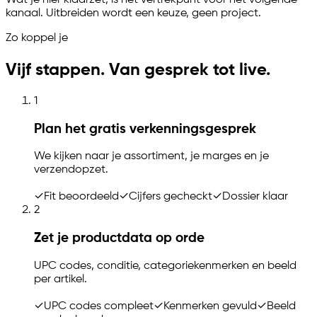
Wat je hier klaarzet, is het vertrekpunt voor het volgende
kanaal. Uitbreiden wordt een keuze, geen project.
Zo koppel je
Vijf stappen. Van gesprek tot live.
1
Plan het gratis verkenningsgesprek
We kijken naar je assortiment, je marges en je
verzendopzet.
✓
Fit beoordeeld
✓
Cijfers gecheckt
✓
Dossier klaar
2
Zet je productdata op orde
UPC codes, conditie, categoriekenmerken en beeld
per artikel.
✓
UPC codes compleet
✓
Kenmerken gevuld
✓
Beeld