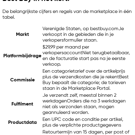
De belangrijkste cijfers en regels van de marketplace in één
tabel.
Verenigde Staten, op bestbuy.com
Je
Markt
verkoopt in de gebieden die in je
verkopersformulier staan.
$29,99 per maand per
verkopersaccount
Niet terugbetaalbaar,
Platformbijdrage
en de facturatie start pas na je eerste
verkoop.
Een categorietarief over de artikelprijs
plus de verzendkosten die je rekent
Best
Commissie
Buy bepaalt de categorie; de tarieven
staan in de Marketplace Portal.
Je verzendt zelf, meestal binnen 2
werkdagen
Orders die na 3 werkdagen
Fulfilment
niet als verzonden staan, mogen
geannuleerd worden.
Een UPC code en conditie per artikel,
Productdata
plus de verplichte productgegevens
Retourtermijn van 15 dagen, per post of