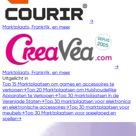
→
Marktplaats, Frankrijk, en meer
→
Marktplaats, Frankrijk, en meer
Uitgelicht in
Top 15 Marktplaatsen om games en accessoires te
verkopen
→
Top 20 Marktplaatsen om Huishoudelijke
Apparaten te Verkopen
→
Top 30 marktplaatsen in de
Verenigde Staten
→
Top 30 marktplaatsen voor elektronica
en elektronische accessoires
→
Top 30 marktplaatsen voor
meubels
→
Top 30 Marktplaatsen voor speelgoed en
spellen
→