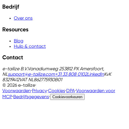
Bedrijf
Over ons
Resources
Blog
Hulp & contact
Contact
e-tailize B.V.
Vanadiumweg 25
3812 PX Amersfoort,
NL
support@e-tailize.com
+31 33 808 0102
LinkedIn
KvK
83219412
VAT
NL862775930B01
©
2026
e-tailize
·
Voorwaarden
·
Privacy
·
Cookies
·
DPA
·
Voorwaarden voor
MCP
·
Bedrijfsgegevens
·
Cookievoorkeuren