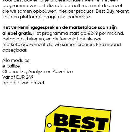
Voor Best Buy en al je andere kanalen werk je met één
programma van
e-tailize
. Je betaalt mee met de omzet
die we samen opbouwen, niet per product. Best Buy rekent
zelf een platformbijdrage plus commissie.
Het verkenningsgesprek en de marketplace scan zijn
allebei gratis.
Het programma start op €249 per maand,
betaald bij tekenen, en de fee volgt de nieuwe
marketplace-omzet die we samen creëren. Elke maand
opzegbaar.
Alle modules
e-tailize
Channelize, Analyze en Advertize
Vanaf EUR 249
op basis van omzet