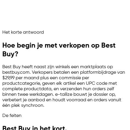
Voorraad en orders synchroon
Best Buy draait als beheerd verkoopkanaal
Vraag het je marketplace assistent
Het korte antwoord
Channelize
Analyze
Advertize
Hoe begin je met verkopen op Best
Buy?
Best Buy heeft naast zijn winkels een marktplaats op
bestbuy.com. Verkopers betalen een platformbijdrage van
$29,99 per maand plus een commissie per
productcategorie, geven elk artikel een UPC code met
complete productdata, en verzenden hun orders zelf
binnen twee werkdagen.
e-tailize
bouwt je dossier op,
verbetert je aanbod en houdt voorraad en orders vanuit
één plek synchroon.
De feiten
Best Buy in het kort.