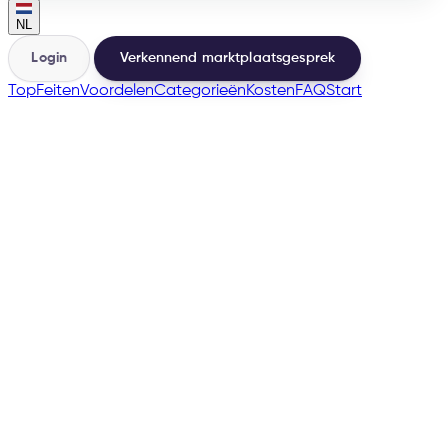
NL
Login
Verkennend marktplaatsgesprek
Top
Feiten
Voordelen
Categorieën
Kosten
FAQ
Start
🇺🇸
🇨🇦
→
200+
Marketplaces vanuit dezelfde basis
500+
Verkopers gelanceerd