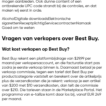
mogen aanbieden. Ook dunne content of een
ontbrekende UPC code strandt bij de controles, en dat
maken wij eerst in orde.
Alcohol
Digitale downloads
Elektronische
sigaretten
Receptplichtig
Servicecontracten
Namaak
Goed om te weten
Vragen van verkopers over Best Buy.
Wat kost verkopen op Best Buy?
Best Buy rekent een platformbijdrage van $29,99 per
maand per verkopersaccount, en die facturatie start pas
zodra je eerste verkoop binnen is. Daarnaast betaal je per
verkoop commissie, tegen een tarief dat Best Buy per
productcategorie vaststelt en berekent over de artikelprijs
plus de verzendkosten die je rekent: verkoop je een artikel
van $200 met $10 verzendkosten, dan telt de commissie
over $210. Die tarieven staan in de Marketplace Portal. Het
programma van
e-tailize
komt daar los bij, vanaf EUR 249
per maand.