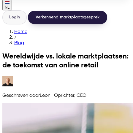
NL
Login
Verkennend marktplaatsgesprek
Home
/
Blog
Wereldwijde vs. lokale marktplaatsen:
de toekomst van online retail
Geschreven door
Leon
·
Oprichter, CEO