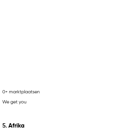
0
+
marktplaatsen
We get you
in.
5.
Afrika