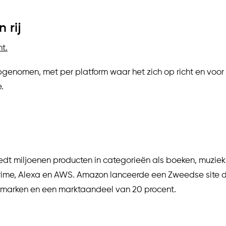
 rij
nt.
pgenomen, met per platform waar het zich op richt en voor
.
edt miljoenen producten in categorieën als boeken, muziek, 
Prime, Alexa en AWS. Amazon lanceerde een Zweedse site d
emarken en een marktaandeel van 20 procent.