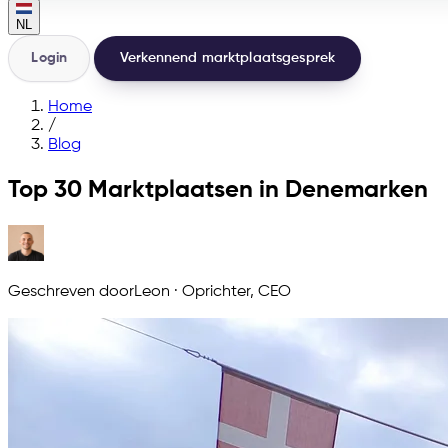
NL
Login
Verkennend marktplaatsgesprek
Home
/
Blog
Top 30 Marktplaatsen in Denemarken
Geschreven door
Leon
·
Oprichter, CEO