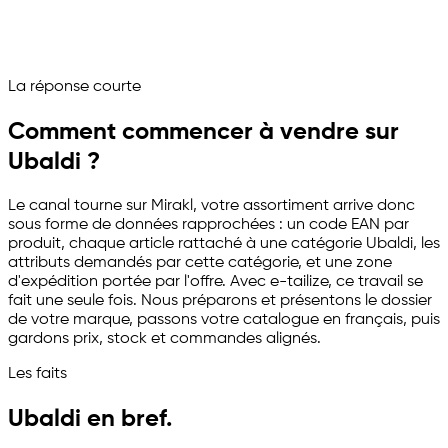
Ubaldi tourne comme canal de vente piloté
Posez votre question à votre assistant marketplace
La réponse courte
Channelize
Analyze
Advertize
Comment commencer à vendre sur
Ubaldi ?
Le canal tourne sur Mirakl, votre assortiment arrive donc
sous forme de données rapprochées : un code EAN par
produit, chaque article rattaché à une catégorie Ubaldi, les
attributs demandés par cette catégorie, et une zone
d'expédition portée par l'offre. Avec
e-tailize
, ce travail se
fait une seule fois. Nous préparons et présentons le dossier
de votre marque, passons votre catalogue en français, puis
gardons prix, stock et commandes alignés.
Les faits
Ubaldi en bref.