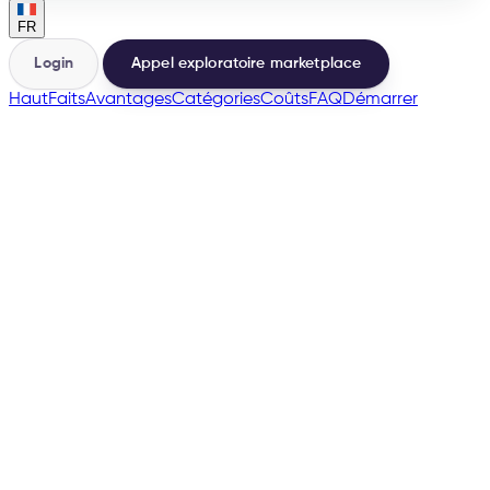
FR
Login
Appel exploratoire marketplace
Haut
Faits
Avantages
Catégories
Coûts
FAQ
Démarrer
🇫🇷
→
200+
Marketplaces depuis la même base
500+