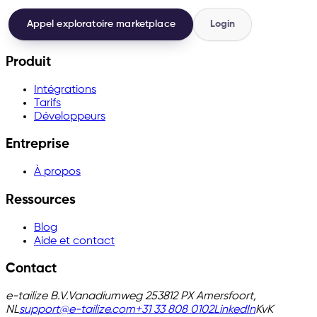
Appel exploratoire marketplace
Login
Produit
Intégrations
Tarifs
Développeurs
Entreprise
À propos
Ressources
Blog
Aide et contact
Contact
e-tailize B.V.
Vanadiumweg 25
3812 PX Amersfoort,
NL
support@e-tailize.com
+31 33 808 0102
LinkedIn
KvK