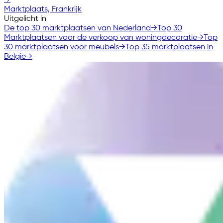
→
Marktplaats, Frankrijk
Uitgelicht in
De top 30 marktplaatsen van Nederland
→
Top 30
Marktplaatsen voor de verkoop van woningdecoratie
→
Top
30 marktplaatsen voor meubels
→
Top 35 marktplaatsen in
België
→