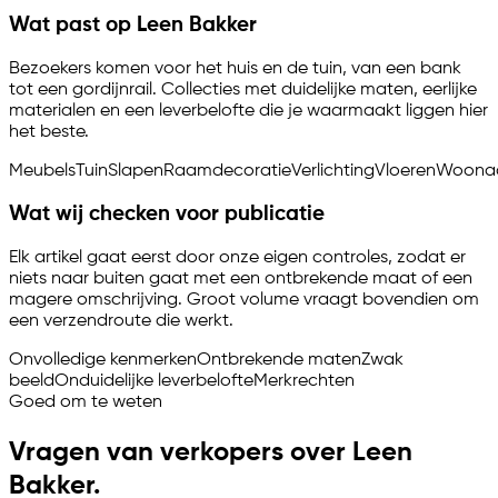
Wat past op Leen Bakker
Bezoekers komen voor het huis en de tuin, van een bank
tot een gordijnrail. Collecties met duidelijke maten, eerlijke
materialen en een leverbelofte die je waarmaakt liggen hier
het beste.
Meubels
Tuin
Slapen
Raamdecoratie
Verlichting
Vloeren
Woonac
Wat wij checken voor publicatie
Elk artikel gaat eerst door onze eigen controles, zodat er
niets naar buiten gaat met een ontbrekende maat of een
magere omschrijving. Groot volume vraagt bovendien om
een verzendroute die werkt.
Onvolledige kenmerken
Ontbrekende maten
Zwak
beeld
Onduidelijke leverbelofte
Merkrechten
Goed om te weten
Vragen van verkopers over Leen
Bakker.