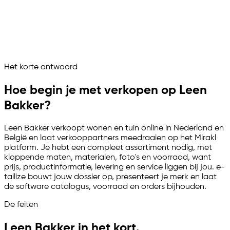
Nederlandse teksten opgebouwd
Voorraad en orders synchroon
Leen Bakker draait als beheerd verkoopkanaal
Vraag het je marketplace assistent
Het korte antwoord
Channelize
Analyze
Advertize
Hoe begin je met verkopen op Leen
Bakker?
Leen Bakker verkoopt wonen en tuin online in Nederland en
België en laat verkooppartners meedraaien op het Mirakl
platform. Je hebt een compleet assortiment nodig, met
kloppende maten, materialen, foto's en voorraad, want
prijs, productinformatie, levering en service liggen bij jou.
e-
tailize
bouwt jouw dossier op, presenteert je merk en laat
de software catalogus, voorraad en orders bijhouden.
De feiten
Leen Bakker in het kort.