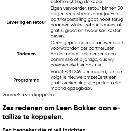
belofte richting de koper.
Eigen vervoerder, retour binnen 30
dagen rechtstreeks naar jou
Een
partnerbestelling gaat nooit terug
Levering en retour
naar een winkel; retour is meestal
gratis, groot en zwaar kan kosten
geven.
Geen gepubliceerde tarievenkaart,
voorwaarden per partner
Leen
Tarieven
Bakker noemt zelf nergens een
commissie of bijdrage, dus wij
noemen die hier ook niet.
Vanaf EUR 249 per maand, de fee
volgt je nieuwe omzet
Eerst een
Programma
gratis verkenningsgesprek en elke
maand opzegbaar.
Voordelen van koppelen
Zes redenen om Leen Bakker aan
e-
tailize
te koppelen.
Een bezoeker die al wil inrichten