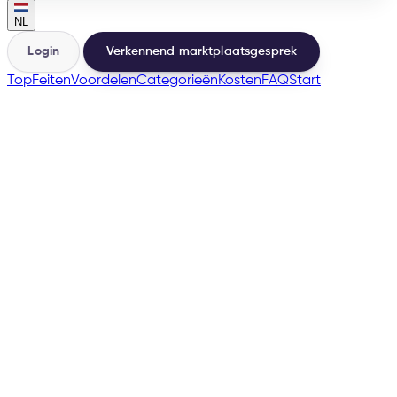
NL
Login
Verkennend marktplaatsgesprek
Top
Feiten
Voordelen
Categorieën
Kosten
FAQ
Start
🇳🇱
🇧🇪
→
200+
Marktplaatsen vanuit dezelfde basis
500+