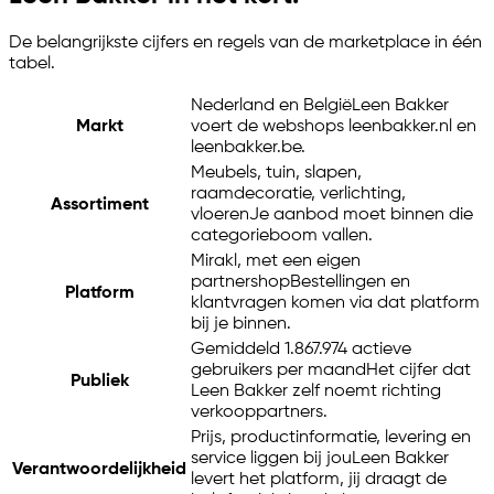
De belangrijkste cijfers en regels van de marketplace in één
tabel.
Nederland en België
Leen Bakker
Markt
voert de webshops leenbakker.nl en
leenbakker.be.
Meubels, tuin, slapen,
raamdecoratie, verlichting,
Assortiment
vloeren
Je aanbod moet binnen die
categorieboom vallen.
Mirakl, met een eigen
partnershop
Bestellingen en
Platform
klantvragen komen via dat platform
bij je binnen.
Gemiddeld 1.867.974 actieve
gebruikers per maand
Het cijfer dat
Publiek
Leen Bakker zelf noemt richting
verkooppartners.
Prijs, productinformatie, levering en
service liggen bij jou
Leen Bakker
Verantwoordelijkheid
levert het platform, jij draagt de