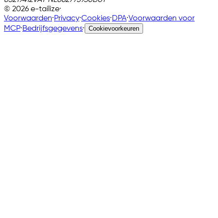
83219412
VAT
NL862775930B01
©
2026
e-tailize
·
Voorwaarden
·
Privacy
·
Cookies
·
DPA
·
Voorwaarden voor
MCP
·
Bedrijfsgegevens
·
Cookievoorkeuren