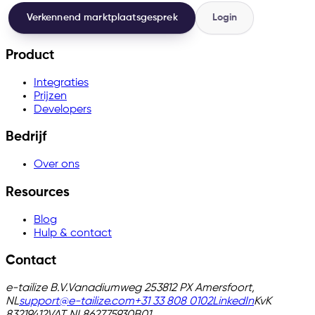
Verkennend marktplaatsgesprek
Login
Product
Integraties
Prijzen
Developers
Bedrijf
Over ons
Resources
Blog
Hulp & contact
Contact
e-tailize B.V.
Vanadiumweg 25
3812 PX Amersfoort,
NL
support@e-tailize.com
+31 33 808 0102
LinkedIn
KvK