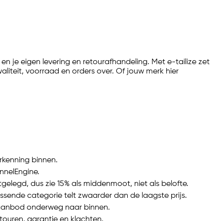
 en je eigen levering en retourafhandeling. Met
e-tailize
zet
aliteit, voorraad en orders over. Of jouw merk hier
rkenning binnen.
annelEngine.
elegd, dus zie 15% als middenmoot, niet als belofte.
ende categorie telt zwaarder dan de laagste prijs.
e aanbod onderweg naar binnen.
touren, garantie en klachten.