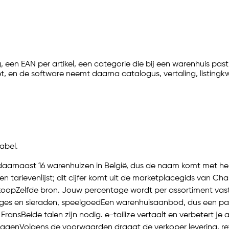
een EAN per artikel, een categorie die bij een warenhuis past
et, en de software neemt daarna catalogus, vertaling, listingkw
abel.
daarnaast 16 warenhuizen in België, dus de naam komt met he
en tarievenlijst; dit cijfer komt uit de marketplacegids van Ch
rkoop
Zelfde bron. Jouw percentage wordt per assortiment vastg
ges en sieraden, speelgoed
Een warenhuisaanbod, dus een pass
 Frans
Beide talen zijn nodig.
e-tailize
vertaalt en verbetert j
kdagen
Volgens de voorwaarden draagt de verkoper levering, re