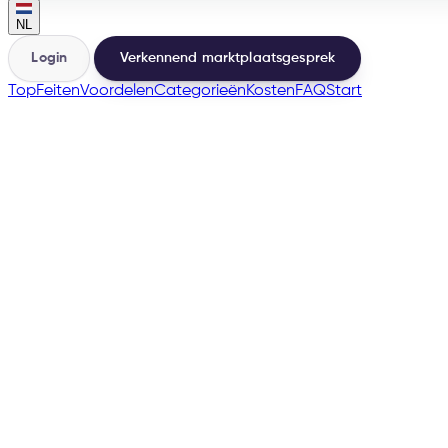
NL
Login
Verkennend marktplaatsgesprek
Top
Feiten
Voordelen
Categorieën
Kosten
FAQ
Start
🇧🇪
→
200+
Marketplaces vanuit dezelfde basis
500+
Verkopers gelanceerd
e-tailize Assistant