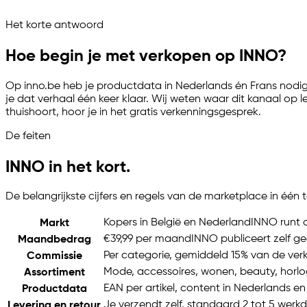
Vraag het je marketplace assistent
Het korte antwoord
Channelize
Analyze
Advertize
Hoe begin je met verkopen op INNO?
Op inno.be heb je productdata in Nederlands én Frans nodig, 
je dat verhaal één keer klaar. Wij weten waar dit kanaal op l
thuishoort, hoor je in het gratis verkenningsgesprek.
De feiten
INNO in het kort.
De belangrijkste cijfers en regels van de marketplace in één t
Kopers in België en Nederland
INNO runt 
Markt
€39,99 per maand
INNO publiceert zelf ge
Maandbedrag
Per categorie, gemiddeld 15% van de ve
Commissie
Mode, accessoires, wonen, beauty, horlo
Assortiment
EAN per artikel, content in Nederlands en
Productdata
Je verzendt zelf, standaard 2 tot 5 wer
Levering en retour