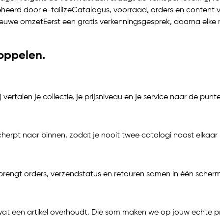
beheerd door
e-tailize
Catalogus, voorraad, orders en content v
nieuwe omzet
Eerst een gratis verkenningsgesprek, daarna el
oppelen.
ertalen je collectie, je prijsniveau en je service naar de pun
herpt naar binnen, zodat je nooit twee catalogi naast elkaar 
rengt orders, verzendstatus en retouren samen in één scherm
 een artikel overhoudt. Die som maken we op jouw echte prijz