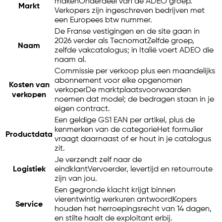
maken
Onderdeel van de ADEO groep.
Markt
Verkopers zijn ingeschreven bedrijven met
een Europees btw nummer.
De Franse vestigingen en de site gaan in
2026 verder als Tecnomat
Zelfde groep,
Naam
zelfde vakcatalogus; in Italië voert ADEO die
naam al.
Commissie per verkoop plus een maandelijks
abonnement voor elke opgenomen
Kosten van
verkoper
De marktplaatsvoorwaarden
verkopen
noemen dat model; de bedragen staan in je
eigen contract.
Een geldige GS1 EAN per artikel, plus de
kenmerken van de categorie
Het formulier
Productdata
vraagt daarnaast of er hout in je catalogus
zit.
Je verzendt zelf naar de
Logistiek
eindklant
Vervoerder, levertijd en retourroute
zijn van jou.
Een gegronde klacht krijgt binnen
vierentwintig werkuren antwoord
Kopers
Service
houden het herroepingsrecht van 14 dagen,
en stilte haalt de exploitant erbij.