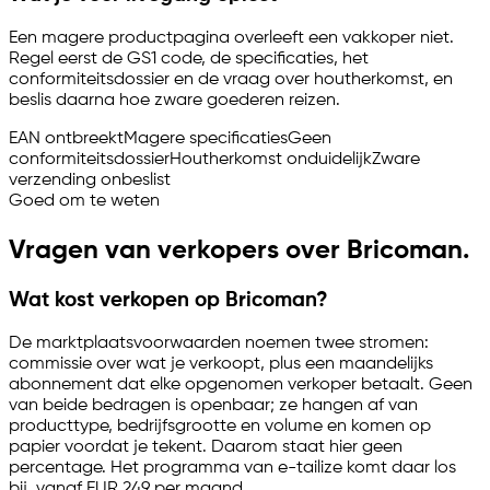
Een magere productpagina overleeft een vakkoper niet.
Regel eerst de GS1 code, de specificaties, het
conformiteitsdossier en de vraag over houtherkomst, en
beslis daarna hoe zware goederen reizen.
EAN ontbreekt
Magere specificaties
Geen
conformiteitsdossier
Houtherkomst onduidelijk
Zware
verzending onbeslist
Goed om te weten
Vragen van verkopers over Bricoman.
Wat kost verkopen op Bricoman?
De marktplaatsvoorwaarden noemen twee stromen:
commissie over wat je verkoopt, plus een maandelijks
abonnement dat elke opgenomen verkoper betaalt. Geen
van beide bedragen is openbaar; ze hangen af van
producttype, bedrijfsgrootte en volume en komen op
papier voordat je tekent. Daarom staat hier geen
percentage. Het programma van
e-tailize
komt daar los
bij, vanaf EUR 249 per maand.