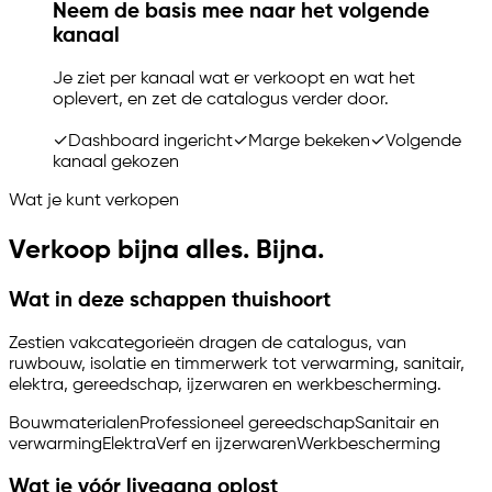
Neem de basis mee naar het volgende
kanaal
Je ziet per kanaal wat er verkoopt en wat het
oplevert, en zet de catalogus verder door.
✓
Dashboard ingericht
✓
Marge bekeken
✓
Volgende
kanaal gekozen
Wat je kunt verkopen
Verkoop bijna alles. Bijna.
Wat in deze schappen thuishoort
Zestien vakcategorieën dragen de catalogus, van
ruwbouw, isolatie en timmerwerk tot verwarming, sanitair,
elektra, gereedschap, ijzerwaren en werkbescherming.
Bouwmaterialen
Professioneel gereedschap
Sanitair en
verwarming
Elektra
Verf en ijzerwaren
Werkbescherming
Wat je vóór livegang oplost