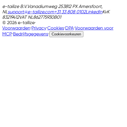
e-tailize B.V.
Vanadiumweg 25
3812 PX Amersfoort,
NL
support@e-tailize.com
+31 33 808 0102
LinkedIn
KvK
83219412
VAT
NL862775930B01
©
2026
e-tailize
·
Voorwaarden
·
Privacy
·
Cookies
·
DPA
·
Voorwaarden voor
MCP
·
Bedrijfsgegevens
·
Cookievoorkeuren