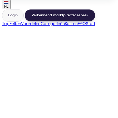
NL
Login
Verkennend marktplaatsgesprek
Top
Feiten
Voordelen
Categorieën
Kosten
FAQ
Start
🇫🇷
→
200+
Marketplaces vanuit dezelfde basis
500+