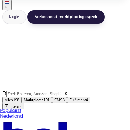
NL
Login
Verkennend marktplaatsgesprek
200+
Integraties
32
Landen
3
Soorten
⌘K
Alles
198
Marktplaats
191
CMS
3
Fulfilment
4
Filters
Populairst
Nederland