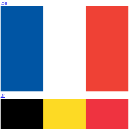
.de
.fr