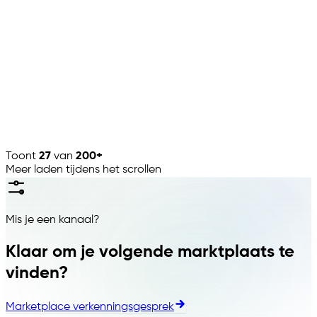
Hornbach
🇩🇪
·
Klussen
Marktplaats
Empik
🇵🇱
·
Media
Toont
27
van
200+
Meer laden tijdens het scrollen
Mis je een kanaal?
Klaar om je volgende marktplaats te
vinden?
Marketplace verkenningsgesprek