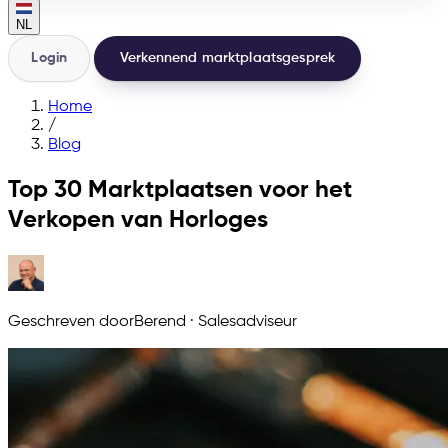
NL
Login
Verkennend marktplaatsgesprek
Home
/
Blog
Top 30 Marktplaatsen voor het
Verkopen van Horloges
Geschreven door
Berend
·
Salesadviseur