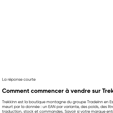
Présentez ma gamme outdoor à Trekkinn.
Volontiers. Voici ce que pèse une boutique montagne :
Gamme comparée au rayon montagne
Catalogue importé
Poids, litres et EAN complétés
Fiches rédigées par langue de la boutique
Stock, commandes et retours reliés
Trekkinn préparé, la même base porte 200+ marketplace
Demandez à votre assistant marketplace
La réponse courte
Channelize
Analyze
Advertize
Comment commencer à vendre sur Trek
Trekkinn est la boutique montagne du groupe Tradeinn en Es
meurt par la donnée : un EAN par variante, des poids, des lit
traduction, stock et commandes. Savoir si votre marque entre ic