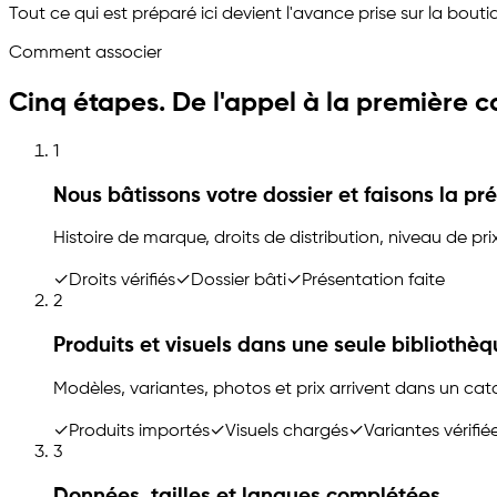
Tout ce qui est préparé ici devient l'avance prise sur la bout
Comment associer
Cinq étapes. De l'appel à la première
1
Nous bâtissons votre dossier et faisons la pr
Histoire de marque, droits de distribution, niveau de pr
✓
Droits vérifiés
✓
Dossier bâti
✓
Présentation faite
2
Produits et visuels dans une seule bibliothè
Modèles, variantes, photos et prix arrivent dans un ca
✓
Produits importés
✓
Visuels chargés
✓
Variantes vérifié
3
Données, tailles et langues complétées