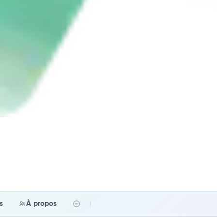
fs
À propos