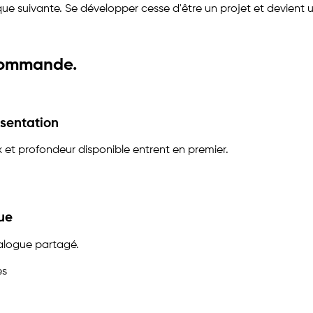
ique suivante. Se développer cesse d'être un projet et devient 
 commande.
ésentation
ix et profondeur disponible entrent en premier.
que
talogue partagé.
es