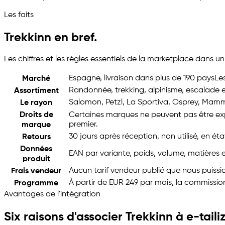
Les faits
Trekkinn en bref.
Les chiffres et les règles essentiels de la marketplace dans un
Espagne, livraison dans plus de 190 pays
Le
Marché
Randonnée, trekking, alpinisme, escalade
Assortiment
Salomon, Petzl, La Sportiva, Osprey, Mam
Le rayon
Droits de
Certaines marques ne peuvent pas être exp
premier.
marque
30 jours après réception, non utilisé, en é
Retours
Données
EAN par variante, poids, volume, matières e
produit
Aucun tarif vendeur publié que nous puissi
Frais vendeur
À partir de EUR 249 par mois, la commission
Programme
Avantages de l'intégration
Six raisons d'associer Trekkinn à
e-taili