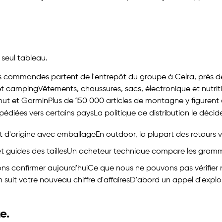
 seul tableau.
s commandes partent de l'entrepôt du groupe à Celra, près d
 et camping
Vêtements, chaussures, sacs, électronique et nutrit
mut et Garmin
Plus de 150 000 articles de montagne y figuren
édiées vers certains pays
La politique de distribution le déci
tat d'origine avec emballage
En outdoor, la plupart des retours
t guides des tailles
Un acheteur technique compare les grammes 
ons confirmer aujourd'hui
Ce que nous ne pouvons pas vérifier 
 suit votre nouveau chiffre d'affaires
D'abord un appel d'explor
ze
.