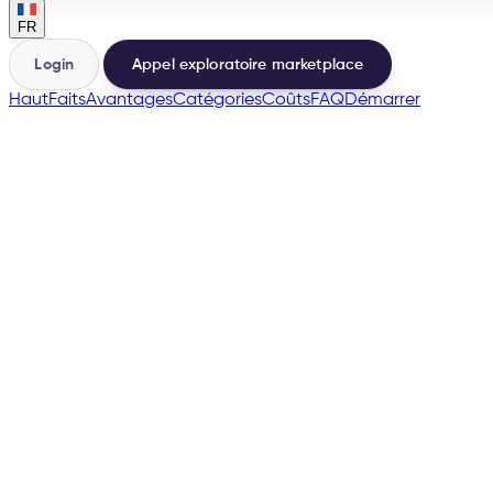
FR
Login
Appel exploratoire marketplace
Haut
Faits
Avantages
Catégories
Coûts
FAQ
Démarrer
🇪🇸
many more
→
200+
Marketplaces depuis la même base
500+
Vendeurs lancés
e-tailize Assistant