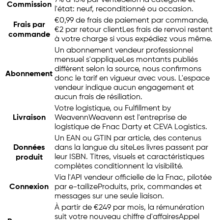
7% à 15% par vente
Selon la catégorie et
Commission
l'état: neuf, reconditionné ou occasion.
€0,99 de frais de paiement par commande,
Frais par
€2 par retour client
Les frais de renvoi restent
commande
à votre charge si vous expédiez vous même.
Un abonnement vendeur professionnel
mensuel s'applique
Les montants publiés
diffèrent selon la source, nous confirmons
Abonnement
donc le tarif en vigueur avec vous. L'espace
vendeur indique aucun engagement et
aucun frais de résiliation.
Votre logistique, ou Fulfillment by
Livraison
Weavenn
Weavenn est l'entreprise de
logistique de Fnac Darty et CEVA Logistics.
Un EAN ou GTIN par article, des contenus
Données
dans la langue du site
Les livres passent par
leur ISBN. Titres, visuels et caractéristiques
produit
complètes conditionnent la visibilité.
Via l'API vendeur officielle de la Fnac, pilotée
Connexion
par
e-tailize
Produits, prix, commandes et
messages sur une seule liaison.
À partir de €249 par mois, la rémunération
suit votre nouveau chiffre d'affaires
Appel