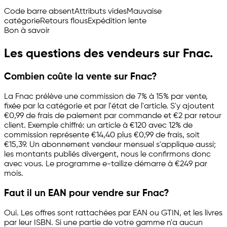
Code barre absent
Attributs vides
Mauvaise
catégorie
Retours flous
Expédition lente
Bon à savoir
Les questions des vendeurs sur Fnac.
Combien coûte la vente sur Fnac?
La Fnac prélève une commission de 7% à 15% par vente,
fixée par la catégorie et par l'état de l'article. S'y ajoutent
€0,99 de frais de paiement par commande et €2 par retour
client. Exemple chiffré: un article à €120 avec 12% de
commission représente €14,40 plus €0,99 de frais, soit
€15,39. Un abonnement vendeur mensuel s'applique aussi;
les montants publiés divergent, nous le confirmons donc
avec vous. Le programme
e-tailize
démarre à €249 par
mois.
Faut il un EAN pour vendre sur Fnac?
Oui. Les offres sont rattachées par EAN ou GTIN, et les livres
par leur ISBN. Si une partie de votre gamme n'a aucun