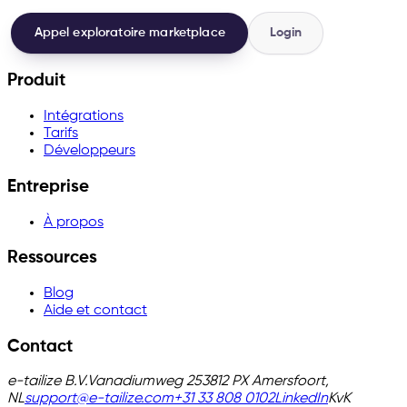
Appel exploratoire marketplace
Login
Produit
Intégrations
Tarifs
Développeurs
Entreprise
À propos
Ressources
Blog
Aide et contact
Contact
e-tailize B.V.
Vanadiumweg 25
3812 PX Amersfoort,
NL
support@e-tailize.com
+31 33 808 0102
LinkedIn
KvK