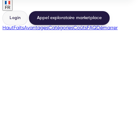
FR
Login
Appel exploratoire marketplace
Haut
Faits
Avantages
Catégories
Coûts
FAQ
Démarrer
🇫🇷
🇧🇪
🇪🇸
🇵🇹
🇨🇭
→
200+
Marketplaces depuis la même base
500+
Vendeurs lancés