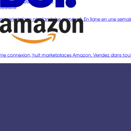
La marketplace néerlandaise numéro 1. En ligne en une sem
Toutes les régions en ligne
8 régions
Une connexion, huit marketplaces Amazon. Vendez dans tout