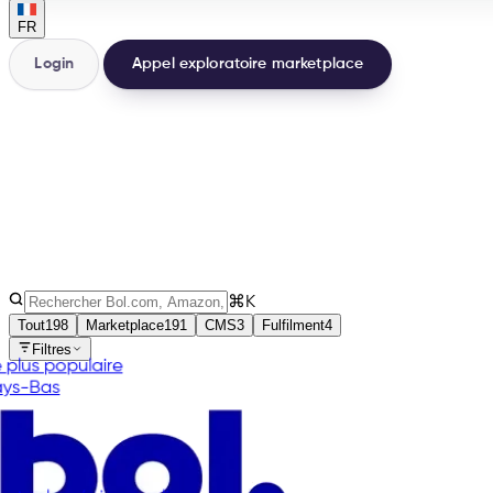
FR
Login
Appel exploratoire marketplace
200+
Intégrations
32
Pays
3
Types
⌘K
Tout
198
Marketplace
191
CMS
3
Fulfilment
4
Filtres
Le plus populaire
Pays-Bas