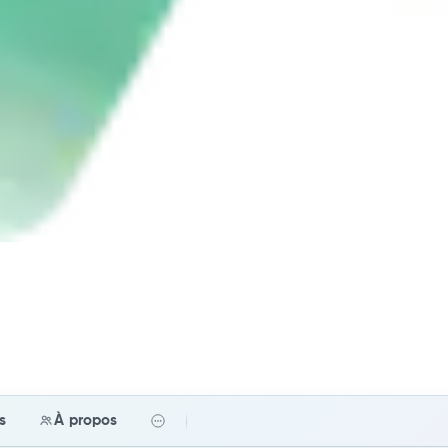
fs
À propos