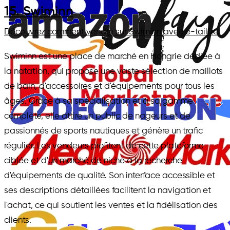
15. Swiminn
Découvrez comment vendre sur Swiminn avec e-tailize.
Swiminn est une place de marché en Hongrie dédiée à
la natation, qui propose une vaste sélection de maillots
de bain, d'accessoires et d'équipements pour tous les
âges. Grâce à sa spécialisation et à sa gamme
complète, elle attire un public de nageurs et de
passionnés de sports nautiques et génère un trafic
régulier. Les vendeurs profitent de cette plateforme
ciblée et d'un marché de niche à la recherche
d'équipements de qualité. Son interface accessible et
ses descriptions détaillées facilitent la navigation et
l'achat, ce qui soutient les ventes et la fidélisation des
clients.