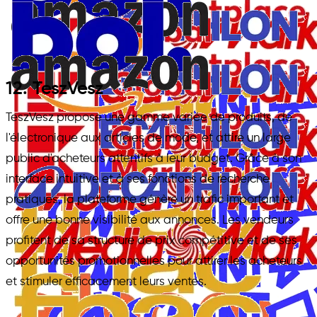
12. TeszVesz
TeszVesz propose une gamme variée de produits, de
l'électronique aux articles de mode, et attire un large
public d'acheteurs attentifs à leur budget. Grâce à son
interface intuitive et à ses fonctions de recherche
pratiques, la plateforme génère un trafic important et
offre une bonne visibilité aux annonces. Les vendeurs
profitent de sa structure de prix compétitive et de ses
opportunités promotionnelles pour attirer les acheteurs
et stimuler efficacement leurs ventes.