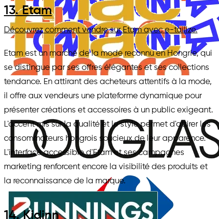
13. Etam
Découvrez comment vendre sur Etam avec e-tailize.
Etam est un marché de la mode reconnu en Hongrie, qui
se distingue par ses offres élégantes et ses collections
tendance. En attirant des acheteurs attentifs à la mode,
il offre aux vendeurs une plateforme dynamique pour
présenter créations et accessoires à un public exigeant.
L'accent mis sur la qualité et le style permet d'attirer les
consommateurs hongrois soucieux de leur apparence.
L'interface accessible d'Etam et ses campagnes
marketing renforcent encore la visibilité des produits et
la reconnaissance de la marque.
14. Kidinn