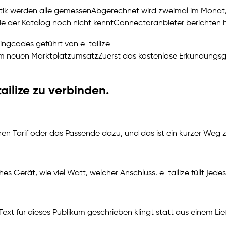
istik werden alle gemessen
Abgerechnet wird zweimal im Monat, 
die der Katalog noch nicht kennt
Connectoranbieter berichten hi
kingcodes geführt von
e-tailize
rem neuen Marktplatzumsatz
Zuerst das kostenlose Erkundungs
ailize
zu verbinden.
nen Tarif oder das Passende dazu, und das ist ein kurzer Weg 
hes Gerät, wie viel Watt, welcher Anschluss.
e-tailize
füllt jede
Text für dieses Publikum geschrieben klingt statt aus einem Lie