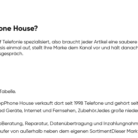
hone House?
Telefonie spezialisiert, also braucht jeder Artikel eine sauber
is einmal auf, stellt Ihre Marke dem Kanal vor und hält dana
gsgespräch.
Tabelle.
op
Phone House verkauft dort seit 1998 Telefone und gehört sei
hed Geräte, Internet und Fernsehen, Zubehör
Jedes große nieder
p
Beratung, Reparatur, Datenübertragung und Inzahlungnahme l
äufer von außerhalb neben dem eigenen Sortiment
Dieser Mark