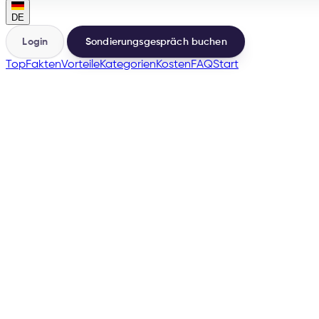
DE
Login
Sondierungsgespräch buchen
Top
Fakten
Vorteile
Kategorien
Kosten
FAQ
Start
🇪🇸
→
200+
Marktplätze aus einer Basis
500+
Gestartete Verkäufer
e-tailize Assistant