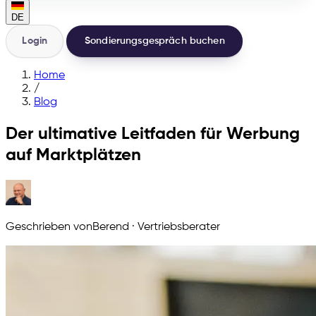
DE
Login
Sondierungsgespräch buchen
Home
/
Blog
Der ultimative Leitfaden für Werbung
auf Marktplätzen
Geschrieben von
Berend
·
Vertriebsberater