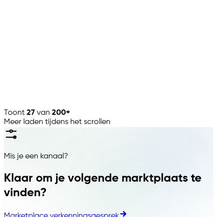
🇵🇱
·
Media
CMS
Lightspeed
🇨🇦
·
Kassasysteem
Toont
27
van
200+
Meer laden tijdens het scrollen
Mis je een kanaal?
Klaar om je volgende marktplaats te
vinden?
Marketplace verkenningsgesprek