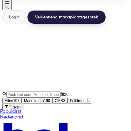
NL
Login
Verkennend marktplaatsgesprek
200+
Integraties
32
Landen
3
Soorten
⌘K
Alles
197
Marktplaats
190
CMS
3
Fulfilment
4
Filters
Populairst
Nederland