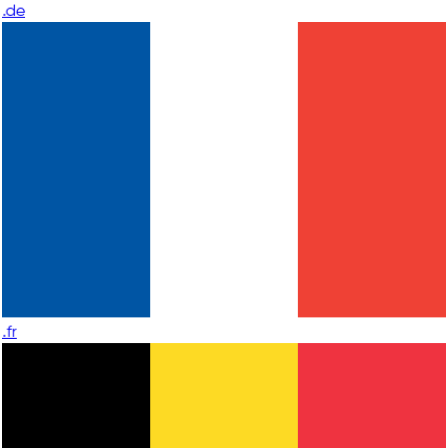
.de
.fr