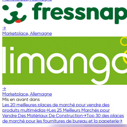
→
Marketplace, Allemagne
→
Marketplace, Allemagne
Mis en avant dans
Les 20 meilleures places de marché pour vendre des
produits multimédias
→
Les 25 Meilleurs Marchés pour
Vendre Des Matériaux De Construction
→
Top 30 des places
de marché pour les fournitures de bureau et la papeterie
→