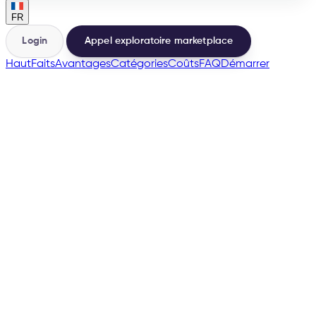
FR
Login
Appel exploratoire marketplace
Haut
Faits
Avantages
Catégories
Coûts
FAQ
Démarrer
🇩🇪
→
200+
Marketplaces depuis la même base
500+