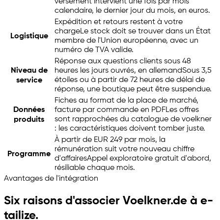
versement intervient une fois par mois
calendaire, le dernier jour du mois, en euros.
Expédition et retours restent à votre
charge
Le stock doit se trouver dans un État
Logistique
membre de l'Union européenne, avec un
numéro de TVA valide.
Réponse aux questions clients sous 48
Niveau de
heures les jours ouvrés, en allemand
Sous 3,5
étoiles ou à partir de 72 heures de délai de
service
réponse, une boutique peut être suspendue.
Fiches au format de la place de marché,
Données
facture par commande en PDF
Les offres
sont rapprochées du catalogue de voelkner
produits
: les caractéristiques doivent tomber juste.
À partir de EUR 249 par mois, la
rémunération suit votre nouveau chiffre
Programme
d'affaires
Appel exploratoire gratuit d'abord,
résiliable chaque mois.
Avantages de l'intégration
Six raisons d'associer Voelkner.de à
e-
tailize
.