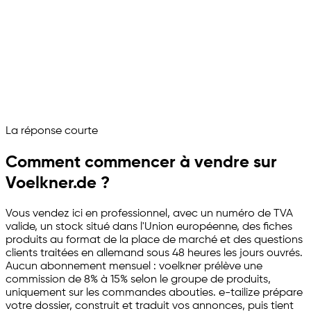
Groupes de produits et commission
cartographiés
Stock et commandes synchronisés
Horloge de service et indicateurs qualité
surveillés
voelkner tourne comme canal de vente géré
Demandez à votre assistant marketplace
La réponse courte
Channelize
Analyze
Advertize
Comment commencer à vendre sur
Voelkner.de ?
Vous vendez ici en professionnel, avec un numéro de TVA
valide, un stock situé dans l'Union européenne, des fiches
produits au format de la place de marché et des questions
clients traitées en allemand sous 48 heures les jours ouvrés.
Aucun abonnement mensuel : voelkner prélève une
commission de 8% à 15% selon le groupe de produits,
uniquement sur les commandes abouties.
e-tailize
prépare
votre dossier, construit et traduit vos annonces, puis tient