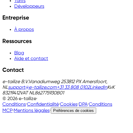
Tarifs
Développeurs
Entreprise
À propos
Ressources
Blog
Aide et contact
Contact
e-tailize B.V.
Vanadiumweg 25
3812 PX Amersfoort,
NL
support@e-tailize.com
+31 33 808 0102
LinkedIn
KvK
83219412
VAT
NL862775930B01
©
2026
e-tailize
·
Conditions
·
Confidentialité
·
Cookies
·
DPA
·
Conditions
MCP
·
Mentions légales
·
Préférences de cookies