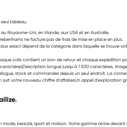
 seul tableau.
au Royaume-Uni, en Irlande, aux USA et en Australie.
ebenhams ne facture pas de frais de mise en place en plus.
taux exact dépend de la catégorie dans laquelle se trouve votr
aque colis contient un bon de retour et chaque expédition por
0 caractères
Description longue jusqu'à 1 500 caractères, imag
logue, stock et commandes depuis un seul endroit. La connex
 suit votre nouveau chiffre d'affaires
Un appel d'exploration gr
ailize
.
en mode, beauté, sport et maison. Votre gamme arrive devant 