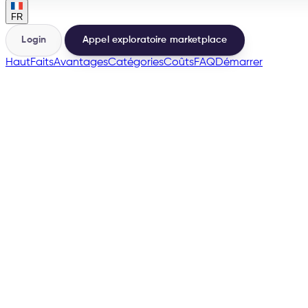
FR
Login
Appel exploratoire marketplace
Haut
Faits
Avantages
Catégories
Coûts
FAQ
Démarrer
🇬🇧
many more
→
200+
Marketplaces depuis la même base
500+
Vendeurs lancés
e-tailize Assistant