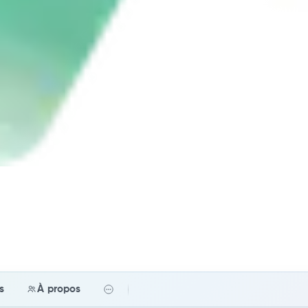
fs
À propos