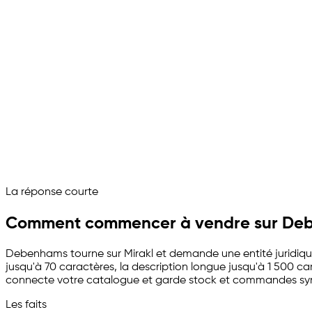
Mettez mes produits en ligne sur Debenhams.
C'est noté, je prépare tout :
Dossier de marque préparé pour Debenhams
Catalogue importé
EAN et champs obligatoires associés
Stock et commandes synchronisés
Offres en ligne sur Debenhams
Debenhams tourne désormais comme canal de vente gér
Demandez à votre assistant marketplace
La réponse courte
Channelize
Analyze
Advertize
Comment commencer à vendre sur De
Debenhams tourne sur Mirakl et demande une entité juridique 
jusqu'à 70 caractères, la description longue jusqu'à 1 500 
connecte votre catalogue et garde stock et commandes syn
Les faits