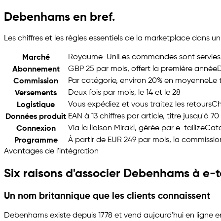
Debenhams en bref.
Les chiffres et les règles essentiels de la marketplace dans un
Royaume-Uni
Les commandes sont servies 
Marché
GBP 25 par mois, offert la première année
D
Abonnement
Par catégorie, environ 20% en moyenne
Le 
Commission
Deux fois par mois, le 14 et le 28
Versements
Vous expédiez et vous traitez les retours
Ch
Logistique
EAN à 13 chiffres par article, titre jusqu'à 7
Données produit
Via la liaison Mirakl, gérée par
e-tailize
Cata
Connexion
À partir de EUR 249 par mois, la commission
Programme
Avantages de l'intégration
Six raisons d'associer Debenhams à
e-t
Un nom britannique que les clients connaissent
Debenhams existe depuis 1778 et vend aujourd'hui en ligne 