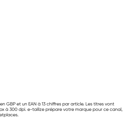
BP et un EAN à 13 chiffres par article. Les titres vont
 px à 300 dpi.
e-tailize
prépare votre marque pour ce canal,
etplaces.