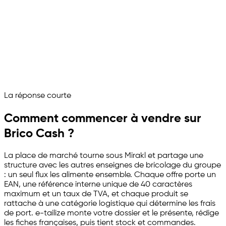
Compte vendeur connecté
Catalogue bâtiment importé
EAN, référence interne et taux de TVA rattachés
Catégories logistiques et délais réglés
Stock et commandes synchronisés
Brico Cash tourne comme un canal de vente piloté
Demandez à votre assistant places de marché
La réponse courte
Channelize
Analyze
Advertize
Comment commencer à vendre sur
Brico Cash ?
La place de marché tourne sous Mirakl et partage une
structure avec les autres enseignes de bricolage du groupe
: un seul flux les alimente ensemble. Chaque offre porte un
EAN, une référence interne unique de 40 caractères
maximum et un taux de TVA, et chaque produit se
rattache à une catégorie logistique qui détermine les frais
de port.
e-tailize
monte votre dossier et le présente, rédige
les fiches françaises, puis tient stock et commandes.