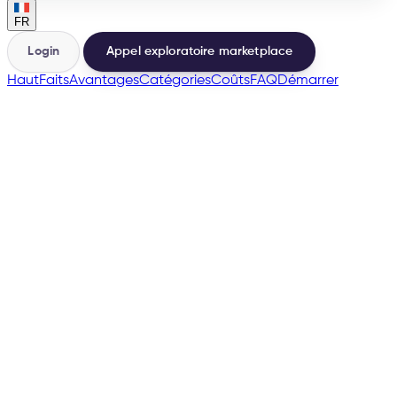
FR
Login
Appel exploratoire marketplace
Haut
Faits
Avantages
Catégories
Coûts
FAQ
Démarrer
🇫🇷
→
200+
Places de marché depuis la même base