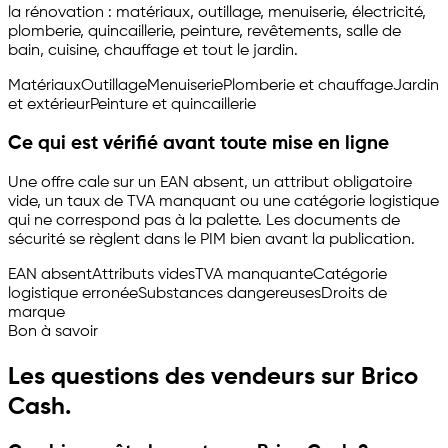
la rénovation : matériaux, outillage, menuiserie, électricité,
plomberie, quincaillerie, peinture, revêtements, salle de
bain, cuisine, chauffage et tout le jardin.
Matériaux
Outillage
Menuiserie
Plomberie et chauffage
Jardin
et extérieur
Peinture et quincaillerie
Ce qui est vérifié avant toute mise en ligne
Une offre cale sur un EAN absent, un attribut obligatoire
vide, un taux de TVA manquant ou une catégorie logistique
qui ne correspond pas à la palette. Les documents de
sécurité se règlent dans le PIM bien avant la publication.
EAN absent
Attributs vides
TVA manquante
Catégorie
logistique erronée
Substances dangereuses
Droits de
marque
Bon à savoir
Les questions des vendeurs sur Brico
Cash.