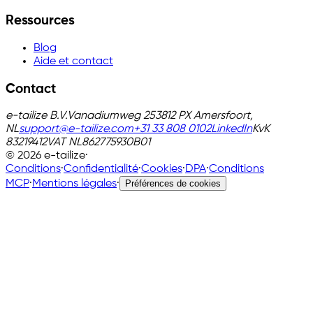
Ressources
Blog
Aide et contact
Contact
e-tailize B.V.
Vanadiumweg 25
3812 PX Amersfoort,
NL
support@e-tailize.com
+31 33 808 0102
LinkedIn
KvK
83219412
VAT
NL862775930B01
©
2026
e-tailize
·
Conditions
·
Confidentialité
·
Cookies
·
DPA
·
Conditions
MCP
·
Mentions légales
·
Préférences de cookies