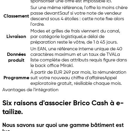
sponsoriser une offre est impossible ici.
Sur une même référence, l'offre la moins chère
passe devant
Sauf si votre note de vendeur
Classement
descend sous 4 étoiles : cette note fixe alors
l'ordre.
Modes et grilles de frais viennent du canal,
Livraison
par catégorie logistique
Le délai de
préparation reste le vôtre, de 1 à 45 jours.
Un EAN, une référence interne unique de 40
Données
caractères maximum et un taux de TVA
La
liste complète des attributs requis figure dans
produit
le back office Mirakl.
À partir de EUR 249 par mois, la rémunération
Programme
suit votre nouveau chiffre d'affaires
Appel
exploratoire gratuit, résiliable chaque mois.
Avantages de l'intégration
Six raisons d'associer Brico Cash à
e-
tailize
.
Nous savons sur quoi une gamme bâtiment est