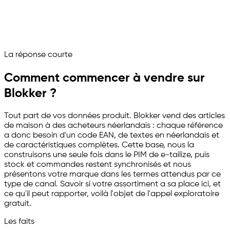
Une base unique, prête pour les Pays-Bas et 200+
marketplaces
Posez la question à votre assistant marketplace
La réponse courte
Channelize
Analyze
Advertize
Comment commencer à vendre sur
Blokker ?
Tout part de vos données produit. Blokker vend des articles
de maison à des acheteurs néerlandais : chaque référence
a donc besoin d'un code EAN, de textes en néerlandais et
de caractéristiques complètes. Cette base, nous la
construisons une seule fois dans le PIM de
e-tailize
, puis
stock et commandes restent synchronisés et nous
présentons votre marque dans les termes attendus par ce
type de canal. Savoir si votre assortiment a sa place ici, et
ce qu'il peut rapporter, voilà l'objet de l'appel exploratoire
gratuit.
Les faits