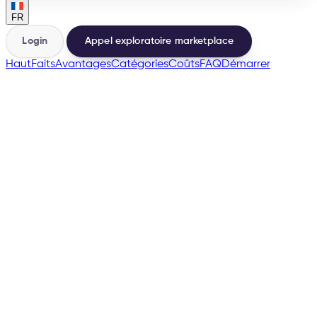
FR
Login
Appel exploratoire marketplace
Haut
Faits
Avantages
Catégories
Coûts
FAQ
Démarrer
Pays-Bas
→
200+
Marketplaces à portée
500+
Vendeurs lancés