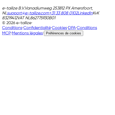
e-tailize B.V.
Vanadiumweg 25
3812 PX Amersfoort,
NL
support@e-tailize.com
+31 33 808 0102
LinkedIn
KvK
83219412
VAT
NL862775930B01
©
2026
e-tailize
·
Conditions
·
Confidentialité
·
Cookies
·
DPA
·
Conditions
MCP
·
Mentions légales
·
Préférences de cookies