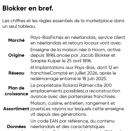
Blokker en bref.
Les chiffres et les règles essentiels de la marketplace dans
un seul tableau.
Pays-Bas
Fiches en néerlandais, service client
Marché
en néerlandais et retours locaux vont avec.
Enseigne de la maison née à Hoorn, active
Origine
depuis 1896
Lancée par Jacob Blokker et
Saapke Kuiper le 25 avril 1896.
61 implantations aux Pays-Bas, dont 12 en
Réseau
franchise
Compté en juillet 2026, après le
redémarrage entamé le 18 juin 2025.
Le propriétaire Roland Palmer cite 200
Plan de
emplacements possibles
La reconstruction
croissance
avance avec des partenaires franchisés.
Maison, cuisine, entretien, rangement et
Assortiment
jouets
Les rayons sur lesquels cette enseigne
vit depuis des générations.
Un code EAN par référence, du contenu
Données
néerlandais et des caractéristiques