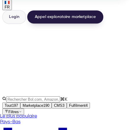
FR
Login
Appel exploratoire marketplace
200+
Intégrations
32
Pays
3
Types
⌘K
Tout
197
Marketplace
190
CMS
3
Fulfilment
4
Filtres
Le plus populaire
Pays-Bas