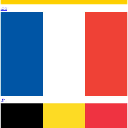
.de
.fr