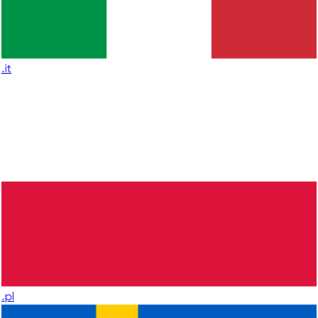
.it
.pl