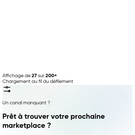
Empik
🇵🇱
·
Médias
CMS
Lightspeed
🇨🇦
·
Point de vente
Affichage de
27
sur
200+
Chargement au fil du défilement
Un canal manquant ?
Prêt à trouver votre prochaine
marketplace ?