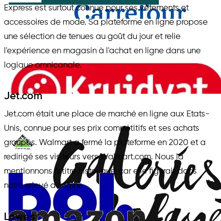
Express est surtout connue pour ses vêtements et
accessoires de mode. Sa plateforme en ligne propose
une sélection de tenues au goût du jour et relie
l'expérience en magasin à l'achat en ligne dans une
logique omnicanale.
Jet.com
Jet.com était une place de marché en ligne aux Etats-
Unis, connue pour ses prix compétitifs et ses achats
groupés. Walmart a fermé la plateforme en 2020 et a
redirigé ses visiteurs vers Walmart.com. Nous la
mentionnons à titre historique, car elle figurait dans
notre relevé d'origine.
Lowe's