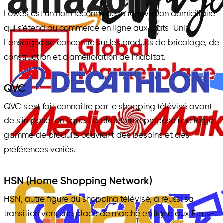
Lowe's est un nom reconnu de la rénovation domiciliaire
qui s'étend au commerce en ligne aux Etats-Unis.
L'enseigne se concentre sur les produits de bricolage, de
construction et d'amélioration de l'habitat.
QVC
QVC s'est fait connaître par le shopping télévisé avant
de s'imposer en ligne. La plateforme propose une large
gamme de produits couvrant des besoins et des
préférences variés.
HSN (Home Shopping Network)
HSN, autre figure du shopping télévisé, a réussi sa
transition vers une place de marché en ligne aux Etats-