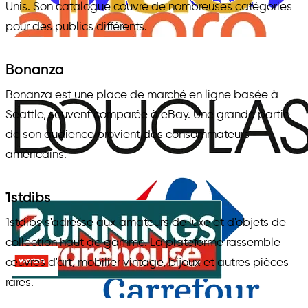
Unis. Son catalogue couvre de nombreuses catégories
pour des publics différents.
Bonanza
Bonanza est une place de marché en ligne basée à
Seattle, souvent comparée à eBay. Une grande partie
de son audience provient des consommateurs
américains.
1stdibs
1stdibs s'adresse aux amateurs de luxe et d'objets de
collection haut de gamme. La plateforme rassemble
œuvres d'art, mobilier vintage, bijoux et autres pièces
rares.