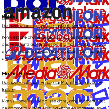
Kohl's
Découvrez comment vendre sur Kohl's avec e-tailize.
Kohl's est une chaîne de grands magasins dont l'offre va
des vêtements aux articles pour la maison. Sa boutique
en ligne s'appuie sur des prix compétitifs, des marques
exclusives et des promotions fréquentes.
Mathis Home
Découvrez comment vendre sur Mathis Home avec e-
tailize.
Mathis Home est spécialisée dans l'ameublement haut
de gamme aux Etats-Unis. Sa vitrine en ligne vise les