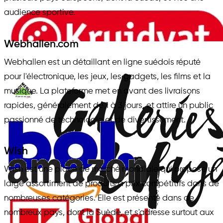
audience sportive.
Webhallen.com
Webhallen est un détaillant en ligne suédois réputé
pour l'électronique, les jeux, les gadgets, les films et la
musique. La plateforme met en avant des livraisons
rapides, généralement de 1 à 3 jours, et attire un public
passionné de technologie et de divertissement.
Wish
Wish est une place de marché mondiale qui propose un
large assortiment de produits à prix compétitifs dans de
nombreuses catégories. Elle est présente dans de
nombreux pays, dont la Suède, et s'adresse surtout aux