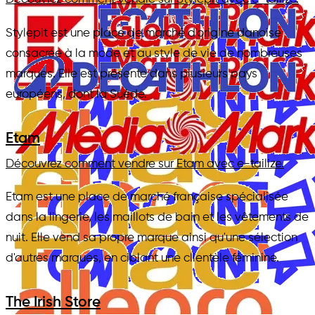
Stylepit est une place de marché d'origine danoise
consacrée à la mode et au style de vie de nombreuses
marques. Elle est présente dans plusieurs pays
européens, dont la Suède.
Etam
Découvrez comment vendre sur Etam avec e-tailize.
Etam est une place de marché française spécialisée
dans la lingerie, les maillots de bain et les vêtements de
nuit. Elle vend sa propre marque ainsi qu'une sélection
d'autres marques, en ciblant une clientèle féminine.
The Irish Store