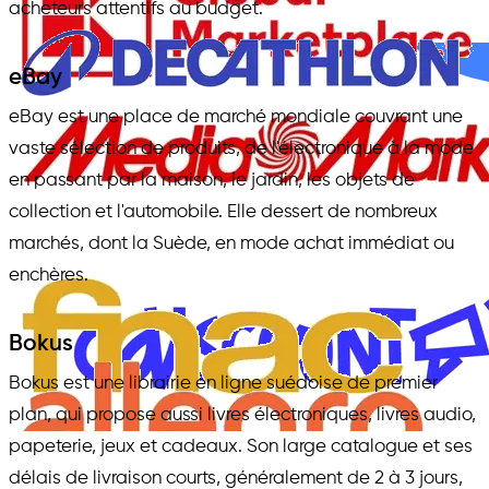
acheteurs attentifs au budget.
eBay
eBay est une place de marché mondiale couvrant une
vaste sélection de produits, de l'électronique à la mode
en passant par la maison, le jardin, les objets de
collection et l'automobile. Elle dessert de nombreux
marchés, dont la Suède, en mode achat immédiat ou
enchères.
Bokus
Bokus est une librairie en ligne suédoise de premier
plan, qui propose aussi livres électroniques, livres audio,
papeterie, jeux et cadeaux. Son large catalogue et ses
délais de livraison courts, généralement de 2 à 3 jours,