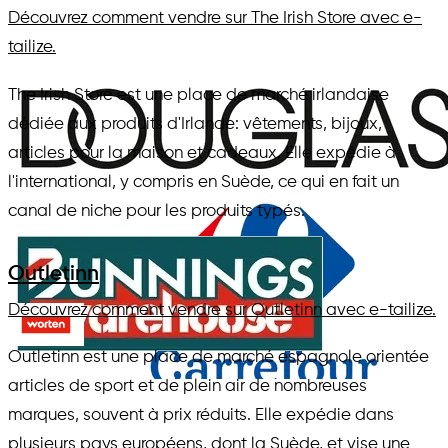
Découvrez comment vendre sur The Irish Store avec e-
tailize.
The Irish Store est une place de marché irlandaise
dédiée aux produits d'Irlande: vêtements, bijoux,
articles pour la maison et cadeaux. Elle expédie à
l'international, y compris en Suède, ce qui en fait un
canal de niche pour les produits typés.
Outletinn
Découvrez comment vendre sur Outletinn avec e-tailize.
Outletinn est une place de marché espagnole orientée
articles de sport et de plein air de nombreuses
marques, souvent à prix réduits. Elle expédie dans
plusieurs pays européens, dont la Suède, et vise une