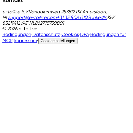
Kontakt
e-tailize B.V.
Vanadiumweg 25
3812 PX Amersfoort,
NL
support@e-tailize.com
+31 33 808 0102
LinkedIn
KvK
83219412
VAT
NL862775930B01
©
2026
e-tailize
·
Bedingungen
·
Datenschutz
·
Cookies
·
DPA
·
Bedingungen für
MCP
·
Impressum
·
Cookieeinstellungen