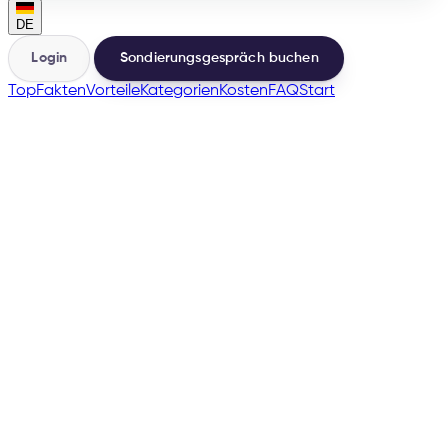
DE
Login
Sondierungsgespräch buchen
Top
Fakten
Vorteile
Kategorien
Kosten
FAQ
Start
🇩🇰
many more
→
200+
Marktplätze aus einem Katalog
500+