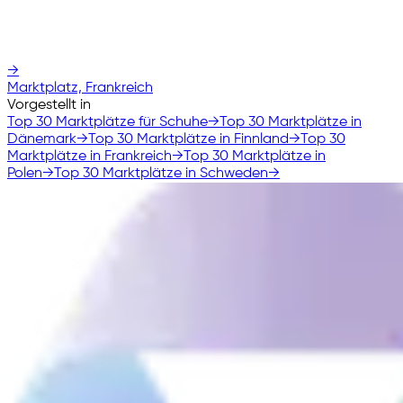
→
Marktplatz, Frankreich
Vorgestellt in
Top 30 Marktplätze für Schuhe
→
Top 30 Marktplätze in
Dänemark
→
Top 30 Marktplätze in Finnland
→
Top 30
Marktplätze in Frankreich
→
Top 30 Marktplätze in
Polen
→
Top 30 Marktplätze in Schweden
→