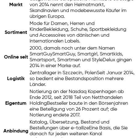
Markt
von 2014 nennt den Heimatmarkt,
Skandinavien und modebewusste Käufer im
übrigen Europa.
Mode für Damen, Herren und
Kinder
Bekleidung, Schuhe, Sportbekleidung
Sortiment
und Accessoires von dänischen und
internationalen Labels.
2000, damals noch unter dem Namen
SmartGuy
SmartGuy, Smartgirl, Smartkids,
Online seit
Smartsport, Smartmen und StyleDelux gingen
2014 in einer Marke auf.
Zentrallager in Szczecin, Polen
Seit Januar 2014,
Logistik
so bedient eine Bestandsposition mehrere
Länder.
Notierung an der Nasdaq Kopenhagen ab
Ende 2012, seit 2018 Teil von Netthandelen
Eigentum
Holding
Bestseller baute in den Börsenjahren
eine Beteiligung von 26 Prozent auf; die
Notierung endete 2017.
Katalog, Übersetzung, Bestand und
Bestellungen über
e-tailize
Eine Basis, die Sie
Anbindung
danach für jeden weiteren Kanal