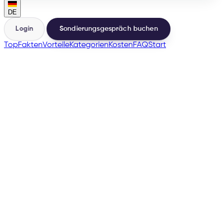
DE
Login
Sondierungsgespräch buchen
Top
Fakten
Vorteile
Kategorien
Kosten
FAQ
Start
🇫🇷
many more
→
200+
Marktplätze aus derselben Basis
500+