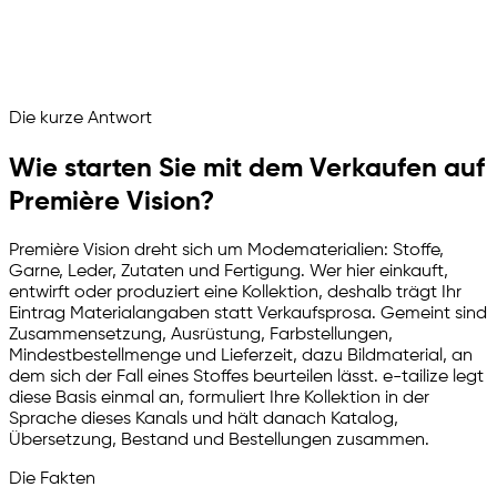
Musteranfragen weitergeleitet
Première Vision läuft als verwalteter Verkaufskanal
Fragen Sie Ihren Marketplace Assistenten
Die kurze Antwort
Channelize
Analyze
Advertize
Wie starten Sie mit dem Verkaufen auf
Première Vision?
Première Vision dreht sich um Modematerialien: Stoffe,
Garne, Leder, Zutaten und Fertigung. Wer hier einkauft,
entwirft oder produziert eine Kollektion, deshalb trägt Ihr
Eintrag Materialangaben statt Verkaufsprosa. Gemeint sind
Zusammensetzung, Ausrüstung, Farbstellungen,
Mindestbestellmenge und Lieferzeit, dazu Bildmaterial, an
dem sich der Fall eines Stoffes beurteilen lässt.
e-tailize
legt
diese Basis einmal an, formuliert Ihre Kollektion in der
Sprache dieses Kanals und hält danach Katalog,
Übersetzung, Bestand und Bestellungen zusammen.
Die Fakten