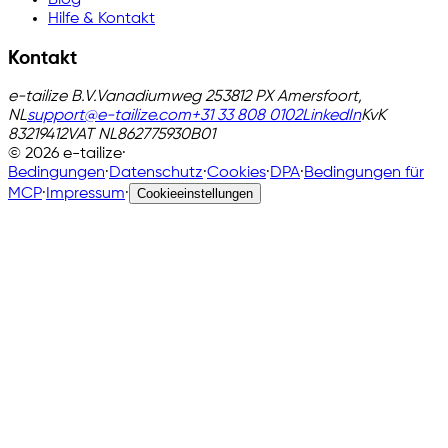
Blog
Hilfe & Kontakt
Kontakt
e-tailize B.V.
Vanadiumweg 25
3812 PX Amersfoort,
NL
support@e-tailize.com
+31 33 808 0102
LinkedIn
KvK
83219412
VAT
NL862775930B01
©
2026
e-tailize
·
Bedingungen
·
Datenschutz
·
Cookies
·
DPA
·
Bedingungen für
MCP
·
Impressum
·
Cookieeinstellungen