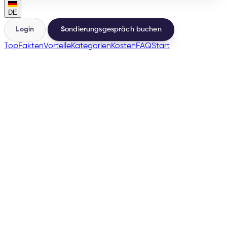
DE
Login
Sondierungsgespräch buchen
Top
Fakten
Vorteile
Kategorien
Kosten
FAQ
Start
🇸🇪
many more
→
200+
Marktplätze aus einer Basis
500+
Händler über e-tailize gestartet