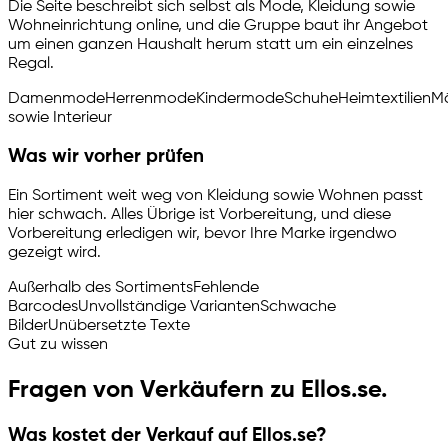
Die Seite beschreibt sich selbst als Mode, Kleidung sowie
Wohneinrichtung online, und die Gruppe baut ihr Angebot
um einen ganzen Haushalt herum statt um ein einzelnes
Regal.
Damenmode
Herrenmode
Kindermode
Schuhe
Heimtextilien
M
sowie Interieur
Was wir vorher prüfen
Ein Sortiment weit weg von Kleidung sowie Wohnen passt
hier schwach. Alles Übrige ist Vorbereitung, und diese
Vorbereitung erledigen wir, bevor Ihre Marke irgendwo
gezeigt wird.
Außerhalb des Sortiments
Fehlende
Barcodes
Unvollständige Varianten
Schwache
Bilder
Unübersetzte Texte
Gut zu wissen
Fragen von Verkäufern zu Ellos.se.
Was kostet der Verkauf auf Ellos.se?