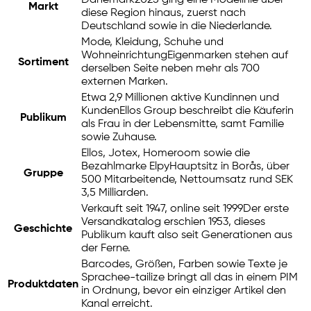
Dänemark
2025 ging eine Modelinie über
Markt
diese Region hinaus, zuerst nach
Deutschland sowie in die Niederlande.
Mode, Kleidung, Schuhe und
Wohneinrichtung
Eigenmarken stehen auf
Sortiment
derselben Seite neben mehr als 700
externen Marken.
Etwa 2,9 Millionen aktive Kundinnen und
Kunden
Ellos Group beschreibt die Käuferin
Publikum
als Frau in der Lebensmitte, samt Familie
sowie Zuhause.
Ellos, Jotex, Homeroom sowie die
Bezahlmarke Elpy
Hauptsitz in Borås, über
Gruppe
500 Mitarbeitende, Nettoumsatz rund SEK
3,5 Milliarden.
Verkauft seit 1947, online seit 1999
Der erste
Versandkatalog erschien 1953, dieses
Geschichte
Publikum kauft also seit Generationen aus
der Ferne.
Barcodes, Größen, Farben sowie Texte je
Sprache
e-tailize
bringt all das in einem PIM
Produktdaten
in Ordnung, bevor ein einziger Artikel den
Kanal erreicht.