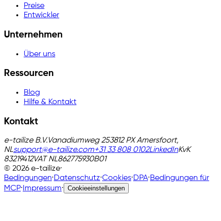
Preise
Entwickler
Unternehmen
Über uns
Ressourcen
Blog
Hilfe & Kontakt
Kontakt
e-tailize B.V.
Vanadiumweg 25
3812 PX Amersfoort,
NL
support@e-tailize.com
+31 33 808 0102
LinkedIn
KvK
83219412
VAT
NL862775930B01
©
2026
e-tailize
·
Bedingungen
·
Datenschutz
·
Cookies
·
DPA
·
Bedingungen für
MCP
·
Impressum
·
Cookieeinstellungen