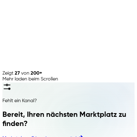
Marktplatz
Hornbach
🇩🇪
·
Heimwerken
Marktplatz
Empik
🇵🇱
·
Medien
Zeigt
27
von
200+
Mehr laden beim Scrollen
Fehlt ein Kanal?
Bereit, Ihren nächsten Marktplatz zu
finden?