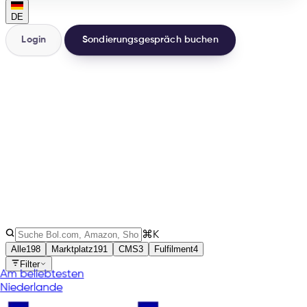
DE
Login
Sondierungsgespräch buchen
200+
Integrationen
32
Länder
3
Arten
⌘K
Alle
198
Marktplatz
191
CMS
3
Fulfilment
4
Filter
Am beliebtesten
Niederlande